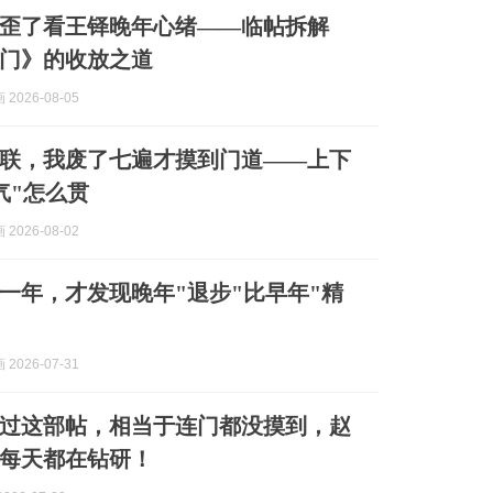
写歪了看王铎晚年心绪——临帖拆解
门》的收放之道
2026-08-05
联，我废了七遍才摸到门道——上下
气"怎么贯
2026-08-02
一年，才发现晚年"退步"比早年"精
2026-07-31
过这部帖，相当于连门都没摸到，赵
每天都在钻研！