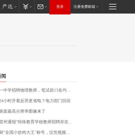
登录
注册免费邮箱
新闻
招聘物理教师，笔试前13名均遭淘汰？教育局：已叫停招聘，成立调查组全面核查
24小时开着反而更省电？电力部门回应
表面最高分辨率图像来了
通报“特殊教育学校教师招聘存在违规行为”：已启动问责程序 副校长被停职
“全国小炒肉大王”称号，仅凭视频评出？中国烹饪协会回应