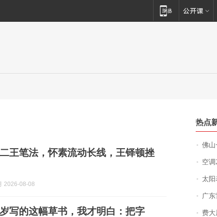
热点
佛山一中学
二王笔法，怀素流动长线，王铎顿挫
空调
太阳
2026-08-08
广东雷州
1岁写的这幅草书，我才明白：把字
费大厨