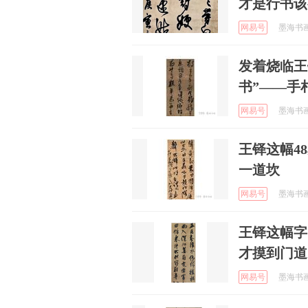
才是行书该
网易号
墨海书画 
发着烧临王
书”——手
网易号
墨海书画 
王铎这幅4
一道坎
网易号
墨海书画 
王铎这幅字
才摸到门道
网易号
墨海书画 