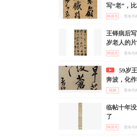
写“老”，
网易号
墨海书画 
王铎病后写
岁老人的片
网易号
墨海书画 
59岁
奔波，化作
视频
墨海书画 
临帖十年没
了
网易号
墨海书画 