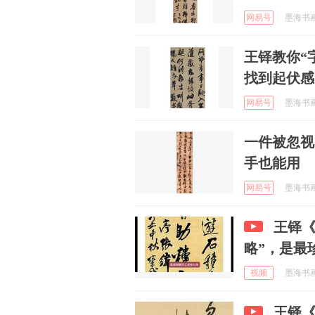
网易号
墨海书画 
王铎教你“
找到起伏感
网易号
墨海书画 
一件被忽视
手也能用
网易号
墨海书画 
王铎《
略”，是最
视频
墨海书画 
王铎《