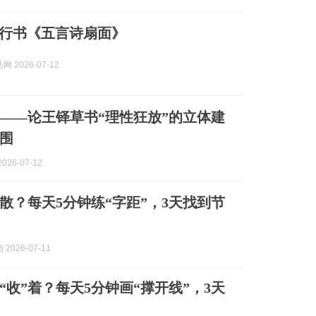
铎 行书《五言诗扇面》
 2026-07-12
——论王铎草书“理性狂放”的立体建
围
026-07-12
散？每天5分钟练“字距”，3天找到节
2026-07-11
“收”着？每天5分钟画“撑开线”，3天