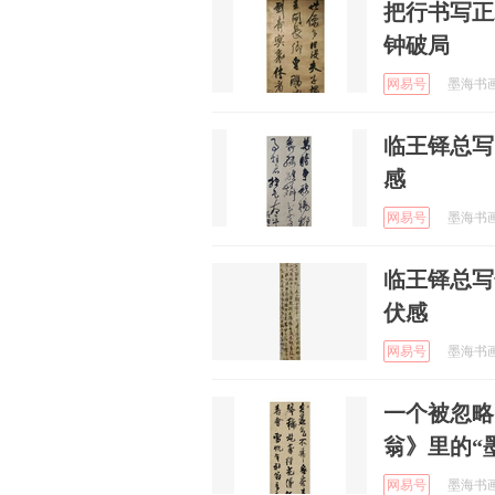
把行书写正
钟破局
网易号
墨海书画 
临王铎总写
感
网易号
墨海书画 
临王铎总写
伏感
网易号
墨海书画 
一个被忽略
翁》里的“
网易号
墨海书画 