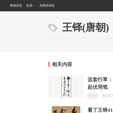
网易首页
应用
无障碍浏览
王铎(唐朝)
相关内容
这套行草：
起伏用笔
网易号
观星赏月 
看了王铎4