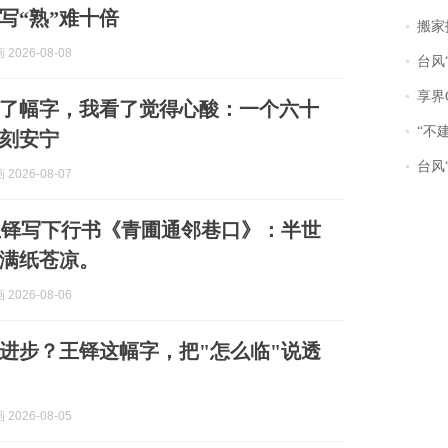
比写“熟”难十倍
搬家报
2026-08-08
台风“
享界
了幅字，我看了觉得心酸：一个六十
“不
刻安宁
台风“
2026-08-07
王铎写下行书《青圃通邻巷口》：半世
满纸苍凉。
2026-08-06
进步？王铎这幅字，把"怎么临"说透
2026-08-05