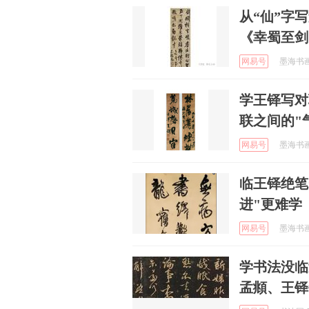
从“仙”字
《幸蜀至剑
网易号
墨海书画 
学王铎写对
联之间的"
网易号
墨海书画 
临王铎绝笔
进"更难学
网易号
墨海书画 
学书法没临
孟頫、王铎