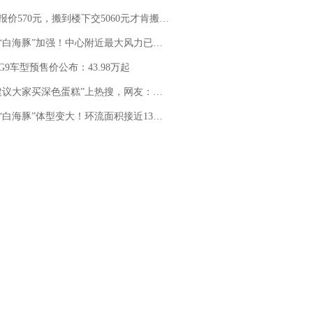
价570元，搬到楼下交5060元才肯搬上楼！女子傻眼了……
白海豚”加强！中心附近最大风力已达15级 最新研判
G9车型预售价公布：43.98万起
建议大家买深色蛋糕”上热搜，网友：天塌了！
白海豚”体型变大！环流面积接近13个浙江那么大