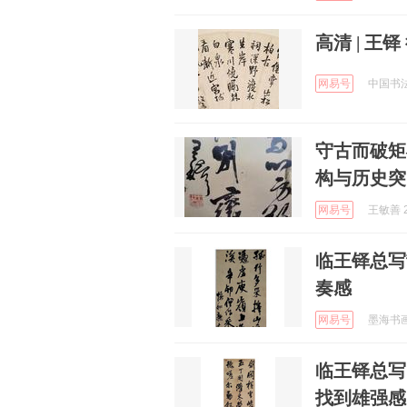
高清 | 王
网易号
中国书法网
守古而破矩
构与历史突
网易号
王敏善 2
临王铎总写
奏感
网易号
墨海书画 
临王铎总写
找到雄强感