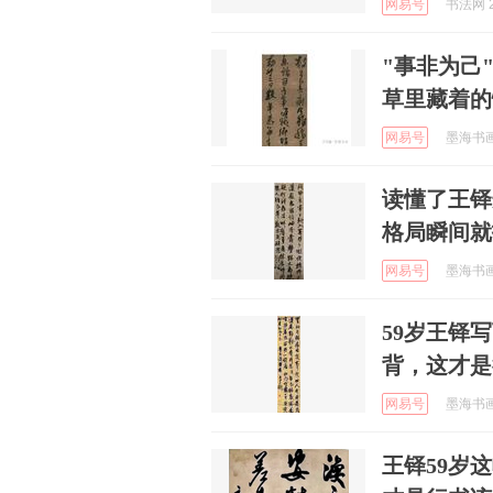
网易号
书法网 2
"事非为己
草里藏着的
网易号
墨海书画 
读懂了王铎
格局瞬间就
网易号
墨海书画 
59岁王铎
背，这才是
网易号
墨海书画 
王铎59岁