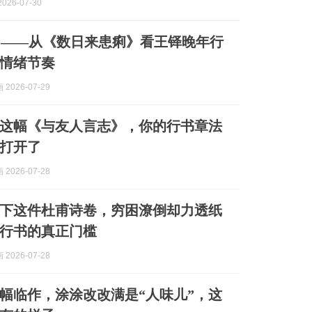
026-07-30
"——从《数日来患痢》看王铎晚年行
情绪节奏
2026-07-29
这幅《与友人言志》，你的行书章法
打开了
2026-07-28
写下这件杜甫诗卷，穷困潦倒却力透纸
行书的真正门槛
2026-07-28
这幅临作，涂涂改改满是“人味儿”，这