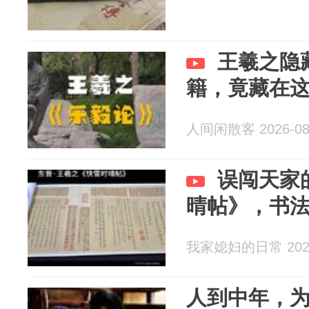
王羲之隐
籍，竟藏在
人间闲散客 2026-08
误闯天家
晴帖》，书
我家媳妇的日常 2026
人到中年，