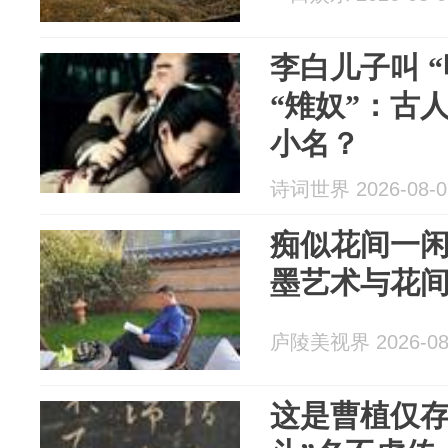
李白儿子叫 
“雉奴”：古人
小名？
诗词世界 2026-08-0
痴似花间一
墨艺术与花
庐陵美视界 2026-08
这是曹植仅存