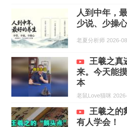
人到中年，
少说、少操
老夏分析师 2026-08
王羲之真
来。今天能
本
老鼠Love猫咪 2026-
王羲之的
有人学会！