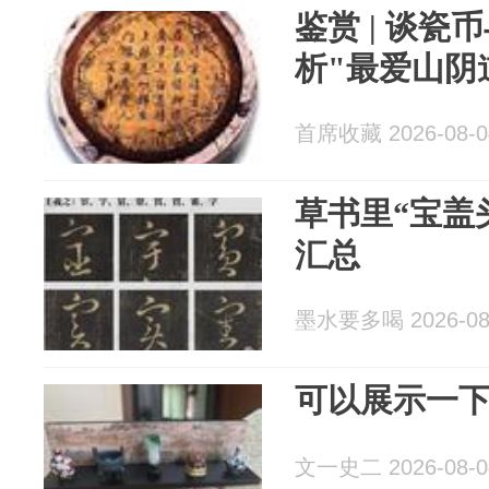
鉴赏 | 谈瓷
析"最爱山阴
首席收藏 2026-08-0
草书里“宝盖
汇总
墨水要多喝 2026-08
可以展示一
文一史二 2026-08-0