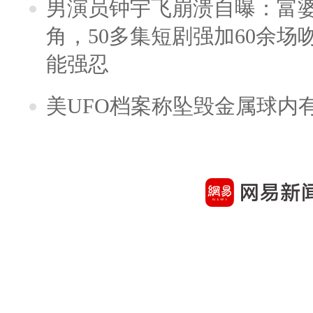
男演员钟宇飞崩溃自曝：富
角，50多集短剧强加60余场吻戏
能强忍
美UFO档案称坠毁金属球内