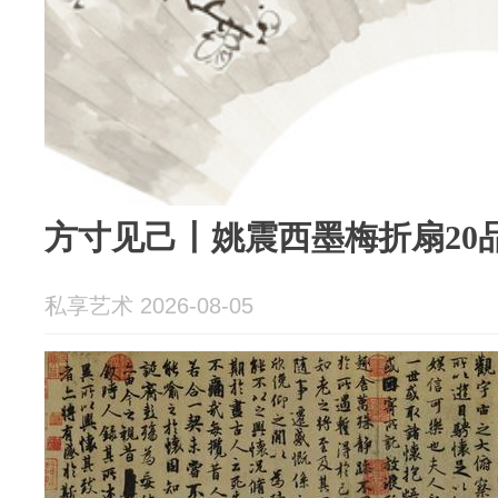
方寸见己丨姚震西墨梅折扇20
私享艺术 2026-08-05