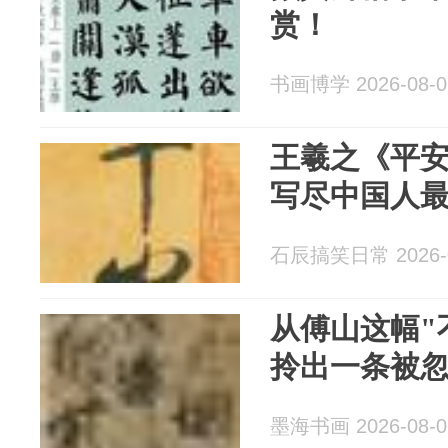
赏！
书画博学 2026-08-0
王羲之《平
写尽中国人
石辰搞笑日常 2026-0
从傅山这幅"
拎出一条被
墨海书画 2026-08-0