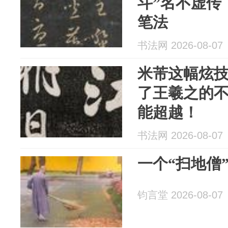
斗”名不虚传
笔法
书法网 2026-08-07
米芾这幅炫
了王羲之的不
能超越！
书法网 2026-08-07
一个“扫地僧
钧言堂 2026-08-07