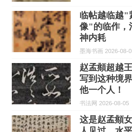
临帖越临越"
像"的临作，
神内耗
墨海书画 2026-08-0
赵孟頫超越
写到这种境界
他一个人！
书法网 2026-08-05
这是赵孟頫
人见过，水