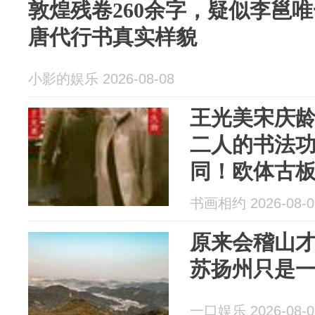
敦煌残卷260余字，疑似李邕
唐代行书真实样貌
小影的娱乐 2026-08-08
王光美宋庆
二人的书法
同！欧体古
观？
书画相约 2026-08-0
原来会稽山
苏扬州只是
一口娱乐 2026-08-0