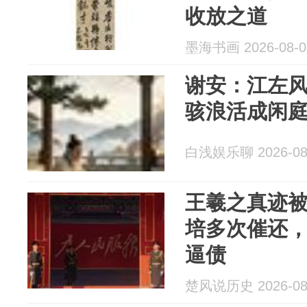
收放之道
墨海书画 2026-08-0
谢安：江左
骇浪活成闲
白浅娱乐聊 2026-08
王羲之真迹
培多次催还
逼债
楚风说历史 2026-08