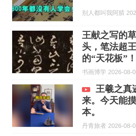
别人都叫我阿腈 2026
王献之写的
头，笔法超
的“天花板”
书画博学 2026-08-0
王羲之真
来。今天能
本。
丹青旅者 2026-08-0