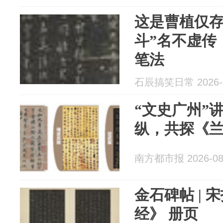
这是曹植仅存
斗”名不虚传
笔法
石辰搞笑日常 2026-0
“文史广州”
纵，共探《
南方都市报 2026-08
金石碑帖 | 
经》 册页