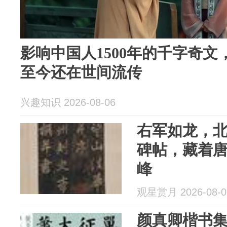
影响中国人1500年的千字奇
至今还在世间流传
兴趣知识 2026-08-06
右军如龙，
碑帖，藏着
峰
观星赏月 2026-08-0
颜真卿楷书