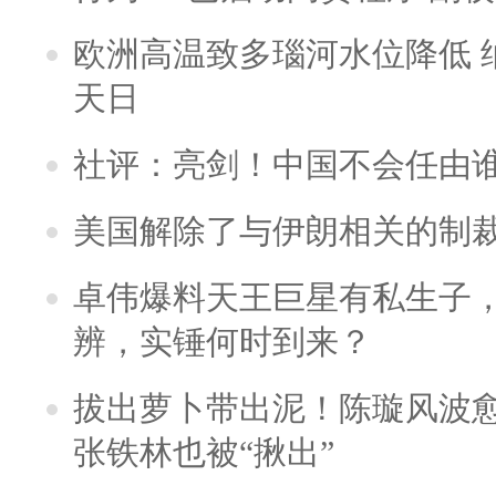
欧洲高温致多瑙河水位降低 
天日
社评：亮剑！中国不会任由
美国解除了与伊朗相关的制
卓伟爆料天王巨星有私生子
辨，实锤何时到来？
拔出萝卜带出泥！陈璇风波
张铁林也被“揪出”