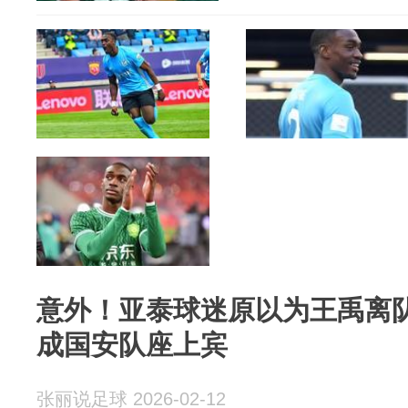
意外！亚泰球迷原以为王禹离
成国安队座上宾
张丽说足球 2026-02-12