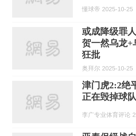
懂球帝 2025-10-25
或成降级罪
贺一然乌龙+
狂批
奥拜尔 2025-10-25
津门虎2:2
正在毁掉球
李广专业体育评论 202