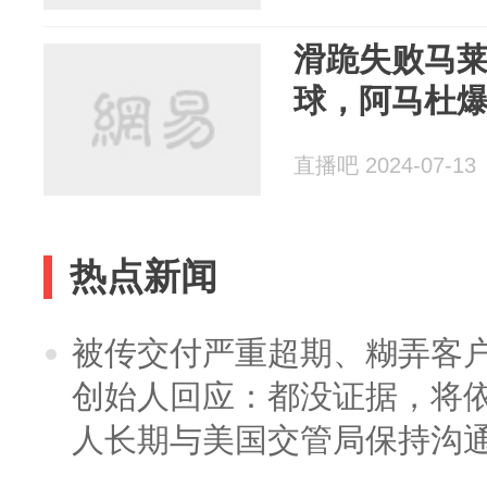
滑跪失败马莱
球，阿马杜
直播吧 2024-07-13
热点新闻
被传交付严重超期、糊弄客
创始人回应：都没证据，将依
人长期与美国交管局保持沟通