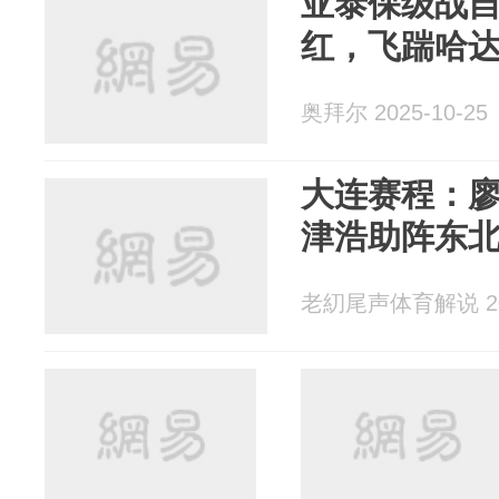
亚泰保级战
红，飞踹哈达
奥拜尔 2025-10-25
大连赛程：
津浩助阵东
老糿尾声体育解说 202