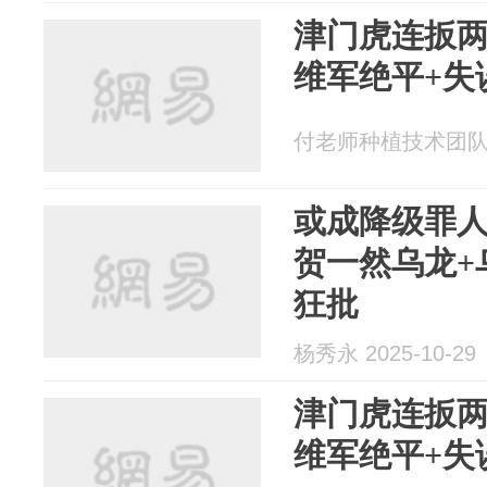
津门虎连扳两
维军绝平+失
付老师种植技术团队 20
或成降级罪
贺一然乌龙+
狂批
杨秀永 2025-10-29
津门虎连扳两
维军绝平+失