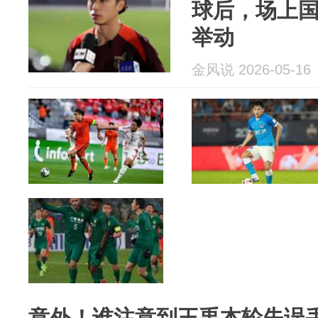
球后，场上
举动
金风说 2026-05-16
意外！谁注意到王禹本轮失误