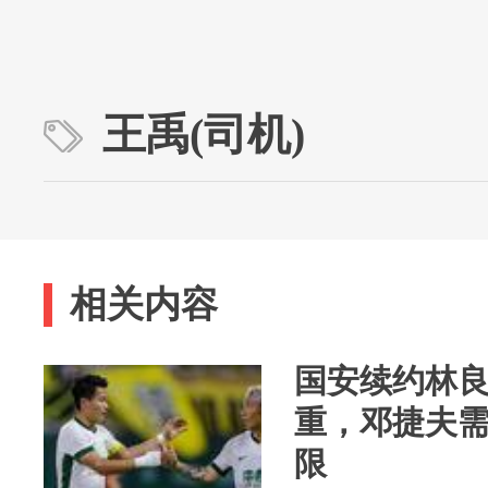
王禹(司机)
相关内容
国安续约林
重，邓捷夫
限