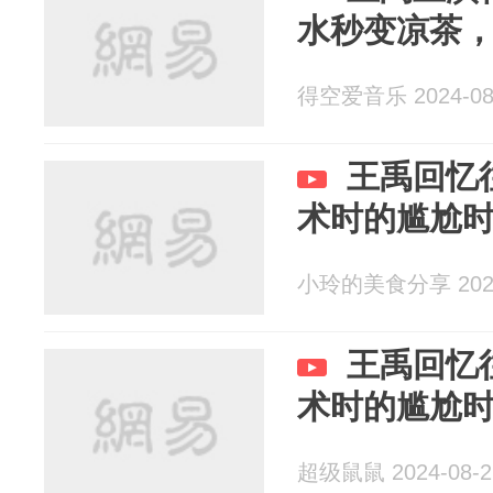
水秒变凉茶
得空爱音乐 2024-08
王禹回忆
术时的尴尬
小玲的美食分享 2024
王禹回忆
术时的尴尬
超级鼠鼠 2024-08-2