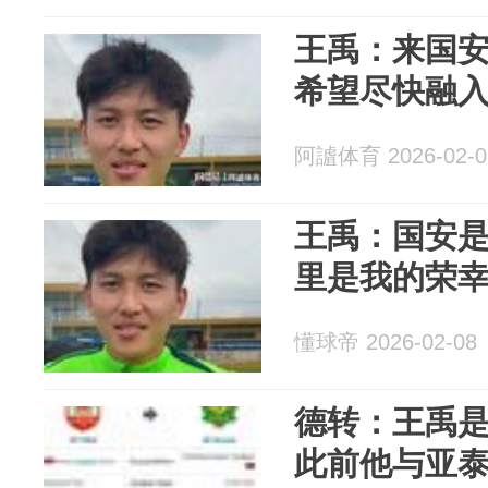
王禹：来国
希望尽快融
阿謯体育 2026-02-0
王禹：国安
里是我的荣
懂球帝 2026-02-08
德转：王禹
此前他与亚