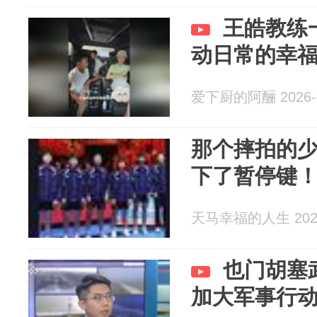
王皓教练
动日常的幸
爱下厨的阿酾 2026-0
那个摔拍的
下了暂停键
天马幸福的人生 2026
也门胡塞
加大军事行