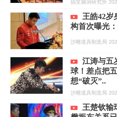
搞笑脑洞研究所 2026
王皓42
构首次曝光：体
沙雕道具制造局 2026
江涛与五
球！差点把
想“破灭”..
沙雕道具制造局 2026
王楚钦输