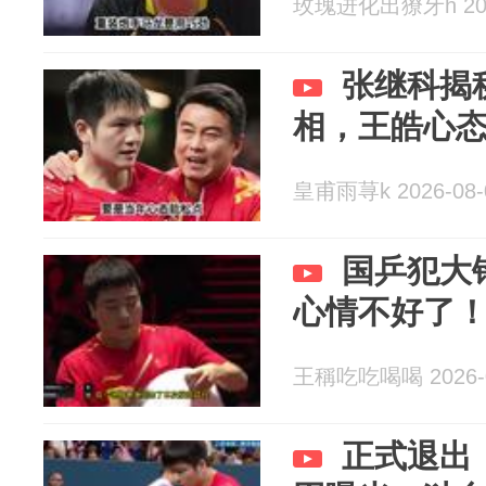
玫瑰进化出獠牙h 2026
张继科揭
相，王皓心
皇甫雨荨k 2026-08-
国乒犯大
心情不好了
王稱吃吃喝喝 2026-0
正式退出