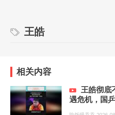
王皓
相关内容
王皓彻底
遇危机，国
吃饭慢吞吞 2026-08