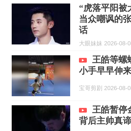
“虎落平阳被
当众嘲讽的
话
大眼妹妹 2026-08-0
王皓等螺
小手早早伸
宝哥剪剧 2026-08-0
王皓暂停
背后主帅真