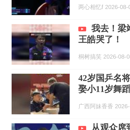
两心相忆f 2026-08-
我去！梁
王皓哭了！
桐树搞笑 2026-08-0
42岁国乒名
娶小11岁舞
广西阿妹香香 2026-0
从观众席