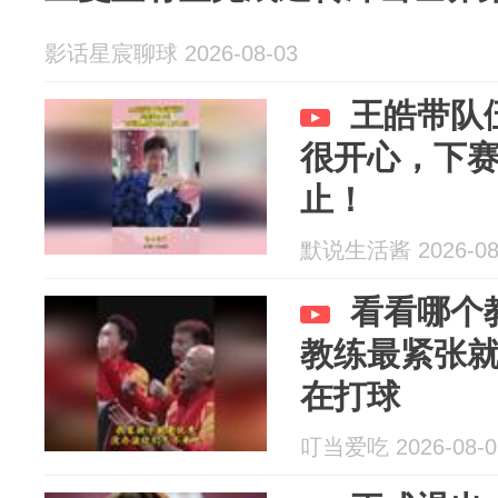
影话星宸聊球 2026-08-03
王皓带队
很开心，下
止！
默说生活酱 2026-08
看看哪个
教练最紧张
在打球
叮当爱吃 2026-08-0