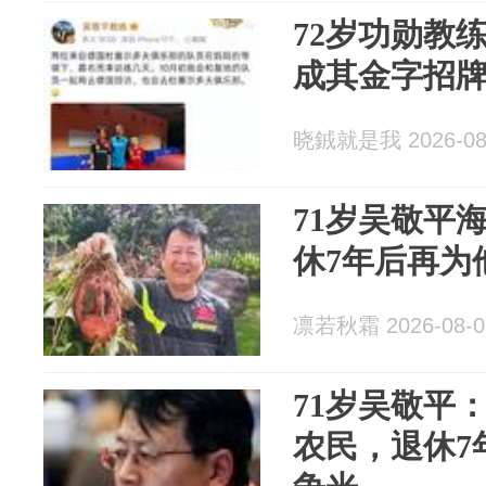
72岁功勋教
成其金字招
晓銊就是我 2026-08
71岁吴敬平
休7年后再为
凛若秋霜 2026-08-0
71岁吴敬平
农民，退休7