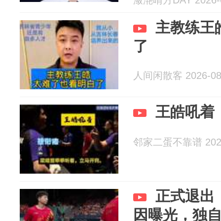
潋滟晴方DAY 2026-0
主教练王
了
人间闲散客 2026-08
王皓吼着
邻家二蛋不靠谱 2026
正式退出
因曝光，独