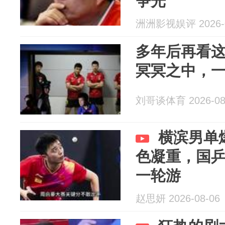
争光
洲洲影视娱评 2026-0
多年后再看
冥冥之中，
刘哥谈体育 2026-08
横滨男单
色凝重，国
一轮游
赵思妍 2026-08-06