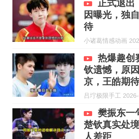
正式退出
因曝光，独
待
小诸葛情感动画 2026
热爆趣创
钦遗憾，原
京，王皓期
吕坾极限手工 2026-0
樊振东一
楚钦真实处
人差距