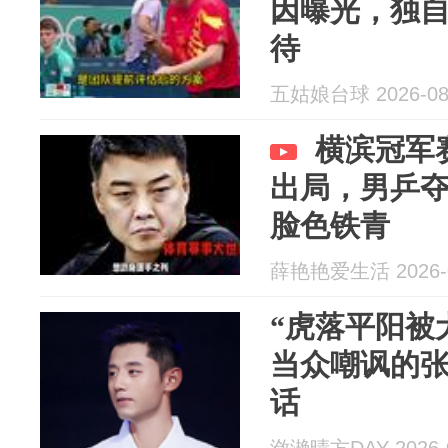
因曝光，独
待
五姑娘台球 2026-08
横滨冠军
出局，男乒
脸色铁青
薛艳艳爱生活 2026-0
“虎落平阳被
当众嘲讽的
话