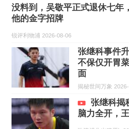
没料到，吴敬平正式退休七年
他的金字招牌
锐评利物浦 2026-08-06
张继科事件
不保仅开胃
面
揭秘世间万象 2026-0
张继科揭
脑力全开，