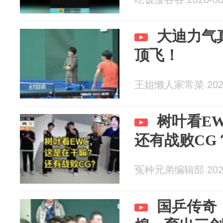
大迪力气
顶飞！
王姐懒人家常菜 2026
树叶看E
还有战败CG
冤种兄弟编辑部 2026
国乒传奇