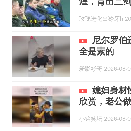
煌，育出三
玫瑰进化出獠牙h 2026
尼尔罗伯
全是素的
爱影衫哥 2026-08-0
媳妇身材
欣赏，老公
小铭笑坛 2026-08-0