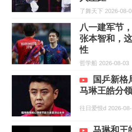
了舞天下 2026-08-0
八一建军节，
张本智和，
性
哲学船 2026-08-03
国乒新格
马琳王皓分
往日爱恨d 2026-08-
马琳和王