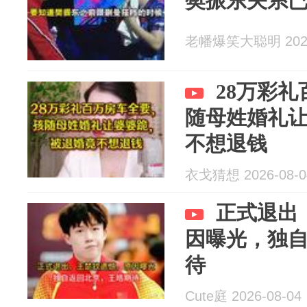
樊振东关系
老幡爆笑大聪明 2026
28万彩
随母姓婚礼
不想退钱
衣戈猜想 2026-08-0
正式退出
因曝光，独
待
Cute庭 2026-08-04