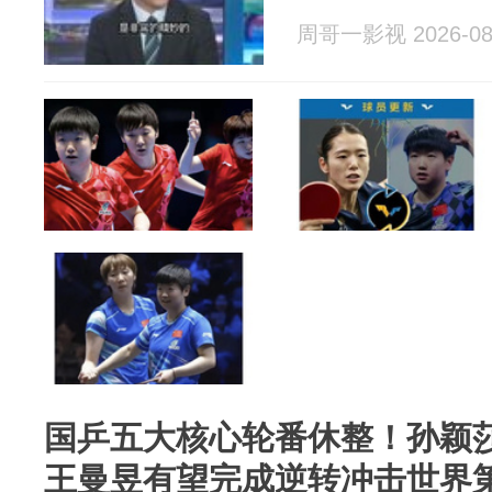
周哥一影视 2026-08
国乒五大核心轮番休整！孙颖
王曼昱有望完成逆转冲击世界