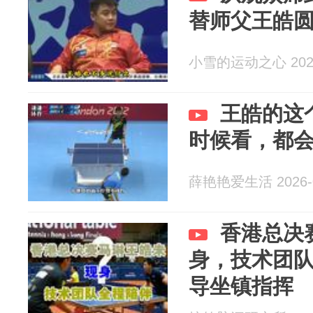
替师父王皓
小雪的运动之心 2026
王皓的这
时候看，都
薛艳艳爱生活 2026-0
香港总决
身，技术团
导坐镇指挥