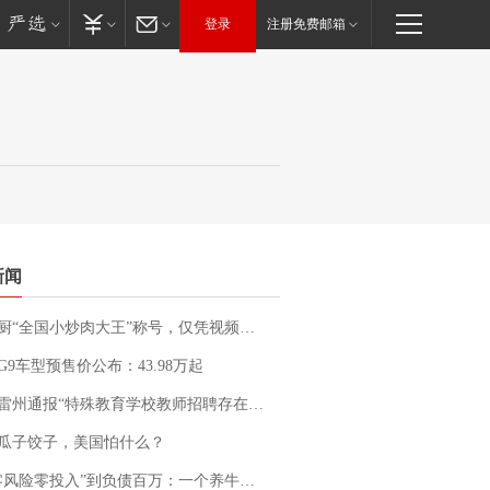
登录
注册免费邮箱
新闻
“全国小炒肉大王”称号，仅凭视频评出？中国烹饪协会回应
G9车型预售价公布：43.98万起
通报“特殊教育学校教师招聘存在违规行为”：已启动问责程序 副校长被停职
瓜子饺子，美国怕什么？
险零投入”到负债百万：一个养牛项目崩盘后，谁该为农户的贷款买单丨红星调查