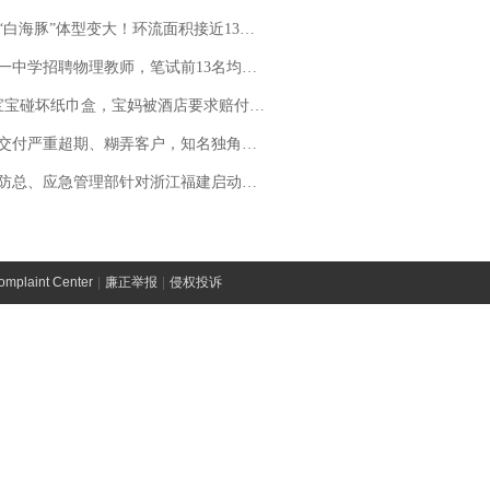
白海豚”体型变大！环流面积接近13个浙江那么大
招聘物理教师，笔试前13名均遭淘汰？教育局：已叫停招聘，成立调查组全面核查
坏纸巾盒，宝妈被酒店要求赔付924元！三亚一酒店回复：骨瓷定制！网友一查价格，吵翻了
期、糊弄客户，知名独角兽车企创始人回应：都没证据，将依法采取措施，“本人长期与美国交管局保持沟通，对方表示肯定”
总、应急管理部针对浙江福建启动防汛防台风四级应急响应
laint Center
|
廉正举报
|
侵权投诉