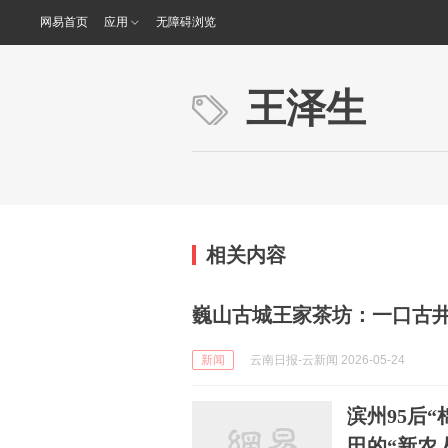
网易首页
应用
无障碍浏览
王泽生
相关内容
巍山古城王家茶坊：一口古
新闻
云南日报-云新闻 2026-05-24
滨州95后
田的“新农