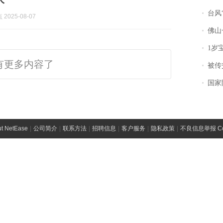
台风“
2025-08-07
佛山一中学
1岁宝宝碰
有更多内容了
被传交付严重超
国家防
t NetEase
|
公司简介
|
联系方法
|
招聘信息
|
客户服务
|
隐私政策
|
不良信息举报 Comp