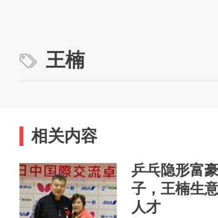
王楠
相关内容
乒乓隐形富
子，王楠生
人才