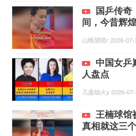
国乒传奇
间，今昔辉
山晚望晴r 2026-07-
中国女乒
人盘点
几盏烟火y 2026-07-
王楠球馆
真相就这三