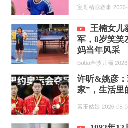
宝哥精彩赛事 2026-0
王楠女儿
军，8岁笑笑
妈当年风采
Boba奔波儿灞 2026-
许昕&姚彦：
家”，生活里
素玉姑娘 2026-08-0
1982年