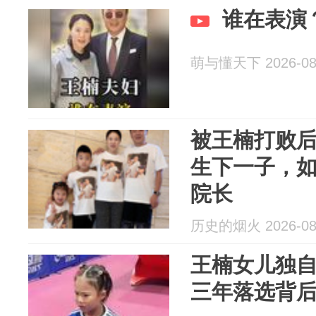
谁在表演
萌与懂天下 2026-08
被王楠打败后
生下一子，
院长
历史的烟火 2026-08
王楠女儿独
三年落选背