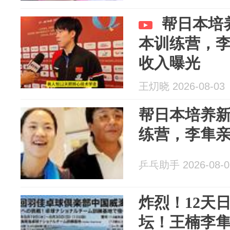
帮日本培
本训练营，
收入曝光
王灱晓 2026-08-03
帮日本培养
练营，李隼
乒乓助手 2026-08-0
炸烈！12天
坛！王楠李