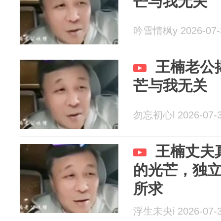
芒与我无关
吟雪情枫y 2026-07-
王楠老公
芒与我无关
勿忘初心l 2026-07-
王楠丈夫
的光芒，独
所求
浮生未央i 2026-07-