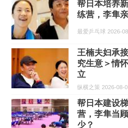
帮日本培养
练营，李隼
最爱乒乓球 2026-08
王楠夫妇承
究生意＞情怀
立
纵横之策 2026-08-0
帮日本建设
营，李隼当
少？