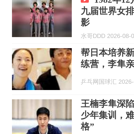
九届世界女
影
水哥DDD 2026-08-
帮日本培养
练营，李隼
乒乓网国球汇 2026-0
王楠李隼深
少年集训，难
格”