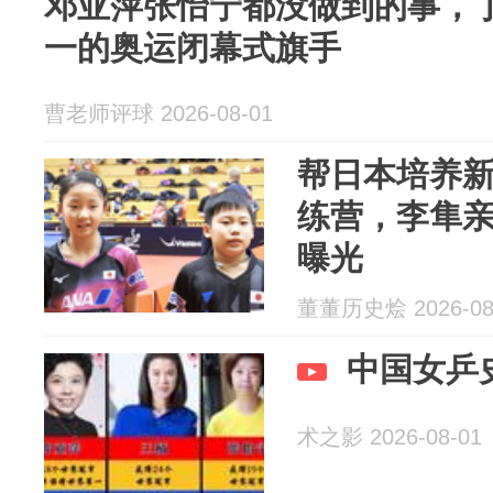
邓亚萍张怡宁都没做到的事，
一的奥运闭幕式旗手
曹老师评球 2026-08-01
帮日本培养
练营，李隼
曝光
董董历史烩 2026-08
中国女乒
术之影 2026-08-01