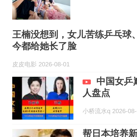
王楠没想到，女儿苦练乒乓球、
今都给她长了脸
皮皮电影 2026-08-01
中国女乒
人盘点
小桥流水q 2026-08-
帮日本培养