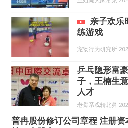
王姐懒人家常菜 2026
亲子欢乐
练游戏
宠物行为研究所 2026
乒乓隐形富
子，王楠生
人才
老觷系戏精北鼻 2026
普冉股份修订公司章程 注册资本