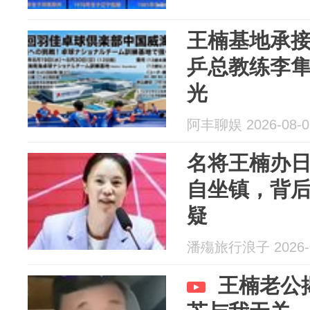
王楠基地承
乒总教练‌李
光
阿丰聊娱 2026-08-0
名将王楠办
自坐镇，背
疑
潘殤旅行浪子 2026-0
王楠老公