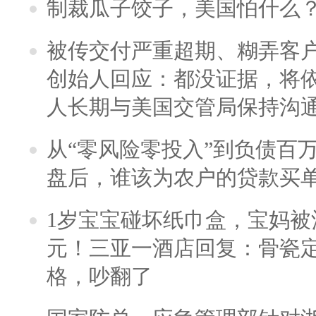
制裁瓜子饺子，美国怕什么
被传交付严重超期、糊弄客
创始人回应：都没证据，将依
人长期与美国交管局保持沟通
从“零风险零投入”到负债百
盘后，谁该为农户的贷款买
1岁宝宝碰坏纸巾盒，宝妈被酒
元！三亚一酒店回复：骨瓷
格，吵翻了