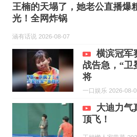
王楠的天塌了，她老公直播爆
光！全网炸锅
涵有话说 2026-08-07
横滨冠军
战告急，“卫
将
一口娱乐 2026-08-0
大迪力气
顶飞！