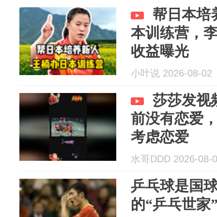
帮日本培
本训练营，
收益曝光
小叶说 2026-08-02
莎莎发视
前没有恋爱
考虑恋爱
水哥DDD 2026-08-
乒乓球是国
的“乒乓世家