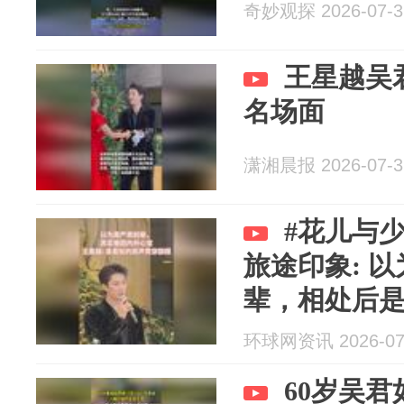
奇妙观探 2026-07-3
王星越吴
名场面
潇湘晨报 2026-07-3
#花儿与
旅途印象: 
辈，相处后
#花少媒体见
环球网资讯 2026-07
60岁吴