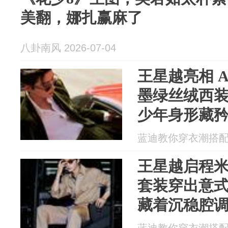
美翻，娜扎赢麻了
八卦南风 2026-07-04
王星越亮相 A
墨绿丝绒西
少年身形藏
蓝迪教你穿衣潮搭配 20
王星越启程
套装穿出意
藏着沉稳腔