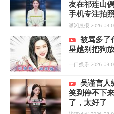
友在祁连山
手机专注拍
潇湘晨报 2026-08-0
被骂多了
星越别把狗
一口娱乐 2026-08-0
吴谨言人
笑到停不下
了，太好了