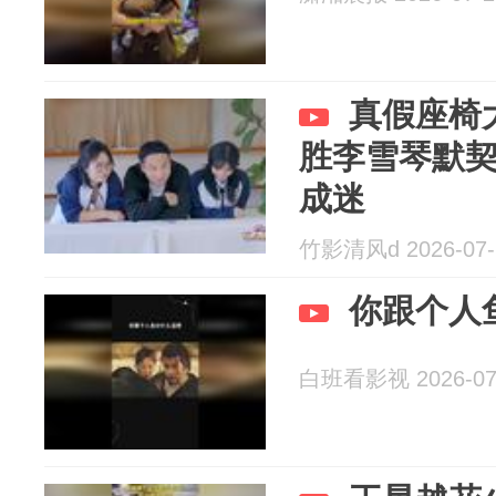
真假座椅
胜李雪琴默
成迷
竹影清风d 2026-07-
你跟个人
白班看影视 2026-07