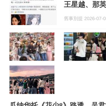
王星越、那英
舊事別提 2026-07-0
瓜纳华托《花少8》路透，吴