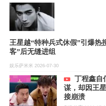
王星越“特种兵式休假”引爆热
客”后无缝进组
娱乐萨米米 2026-07-30
丁程鑫自
谋，却因王
接崩溃