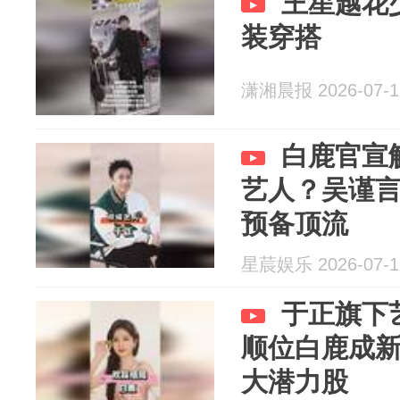
王星越花少a
装穿搭
潇湘晨报 2026-07-1
白鹿官宣
艺人？吴谨
预备顶流
星莀娱乐 2026-07-1
于正旗下
顺位白鹿成
大潜力股