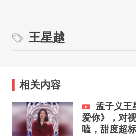
王星越
相关内容
孟子义王
爱你》，对
嗑，甜度超