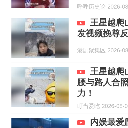
呼呼历史论 2026-08
王星越爬
发视频挽尊
港剧聚集区 2026-08
王星越爬
腰与路人合
力！
叮当爱吃 2026-08-0
内娱最爱