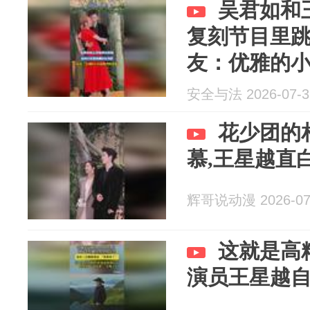
吴君如和
复刻节目里
友：优雅的
安全与法 2026-07-3
花少团的
慕,王星越直
辉哥说动漫 2026-07
这就是高
演员王星越自驾