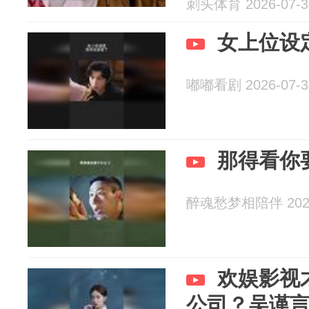
刺头体育 2026-07-3
女上位设
嘟嘟看剧 2026-07-3
那得看你
醉魂愁梦相陪伴 2026
欢娱影视
公司？吴谨