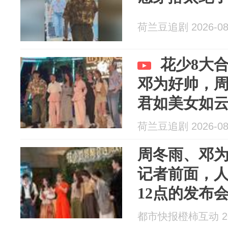
荷兰豆追剧 2026-08
花少8大
邓为好帅，
君如美女如
荷兰豆追剧 2026-08
周冬雨、邓
记者前面，
12点的发布
都市快报橙柿互动 202