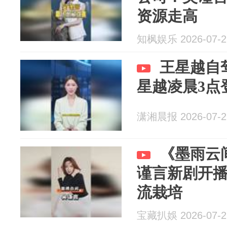
资源走高
知枫娱乐 2026-07-2
王星越自
星越凌晨3点
潇湘晨报 2026-07-2
《墨雨云
谨言新剧开
流栽培
宝藏扒娛 2026-07-2