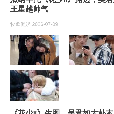
王星越帅气
牧歌侃娱 2026-07-09
《花少8》生图，吴君如太朴