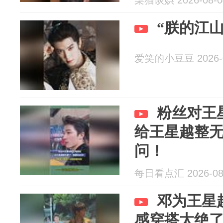
柒猫谈娯 2026-08-0
“朕的江
爱笑的小豆豆 2026-0
粉丝对王
给王星越整
问！
每日看点汇 2026-08
邓为王星
感穿搭太绝