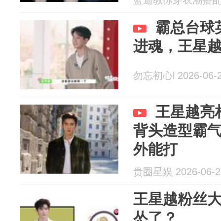
蓝迪教你穿衣潮搭配 20
霸总台球
进魂，王星
勿忘初心l 2026-06-
王星越亮
背头造型霸
外能打
贵圈星娱 2026-06-2
王星越粉丝
怂了？