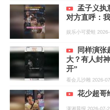
孟子义执
对方直呼：
娱乐小可爱蛙 2026-0
同样演张
大？有人封神
开”
看会儿沙雕 2026-07
花少超哥
潇湘晨报 2026-07-2