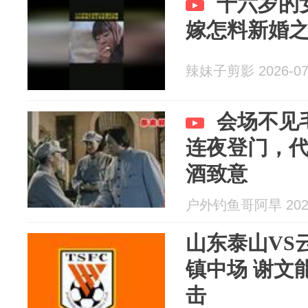
十六岁的
嫁怎料新婚
辣妹子剪影 2026-07
会场不见
连夜登门，
酒致意
户外钓鱼哥阿旱 2026
山东泰山VS
镇中场 谢文
击