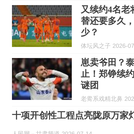
又续约4名老
替还要多久
少？
体坛风之子 2026-07
崽卖爷田？
止！郑铮续
谜团
老觷系戏精北鼻 2026
十项开创性工程点亮陇原万家
人民网－甘肃频道 2026-07-14