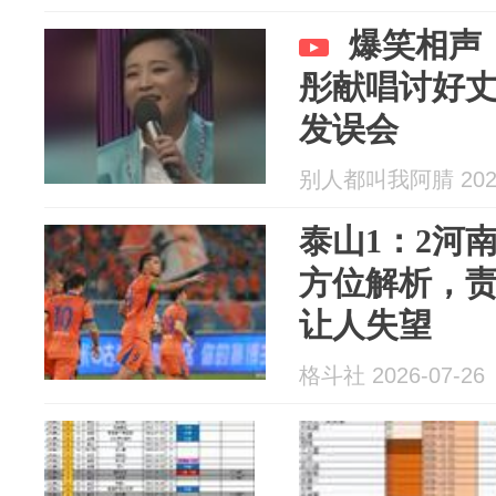
爆笑相声
彤献唱讨好
发误会
别人都叫我阿腈 2026
泰山1：2河
方位解析，责
让人失望
格斗社 2026-07-26