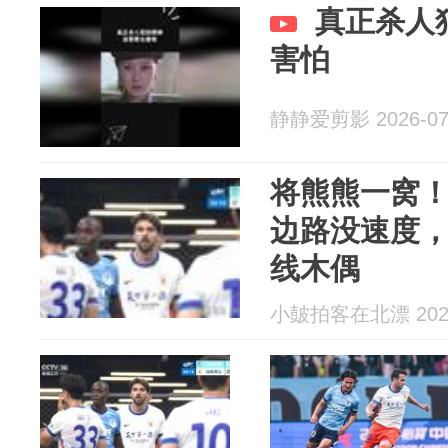
真正杀人
害怕
静静爱剪影 2026-07
将熊熊一窝
边路没速度
线木偶
小皷拍客在北漂 2026