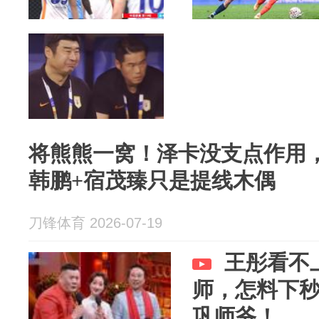
将熊熊一窝！泽卡没支点作用
韩鹏+宿茂臻只是提线木偶
刀锋体育 2026-07-19
王彤看不
师，怎料下
巩师爷！