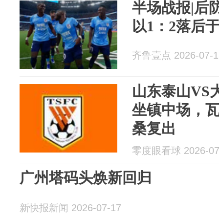
半场战报|后
以1：2落后
齐鲁壹点 2026-07-1
山东泰山VS
坐镇中场，
桑复出
零度眼看球 2026-07
广州塔码头焕新回归
新快报新闻 2026-07-17