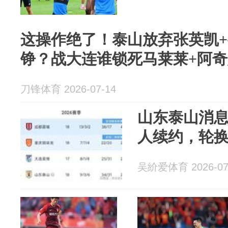
这操作绝了！泰山放弃张英凯
铮？战大连谁锁死马莱莱+阿
刀锋体育 2026-07-14
山东泰山消息
人续约，轮换
吴紒爱体育 2026-07