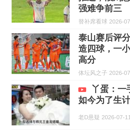
强难争前三
替补席看球 2026-07
泰山赛后评分
造四球，一
高分
体坛风之子 2026-07
丫蛋：一
如今为了生
老D悬疑 2026-07-1