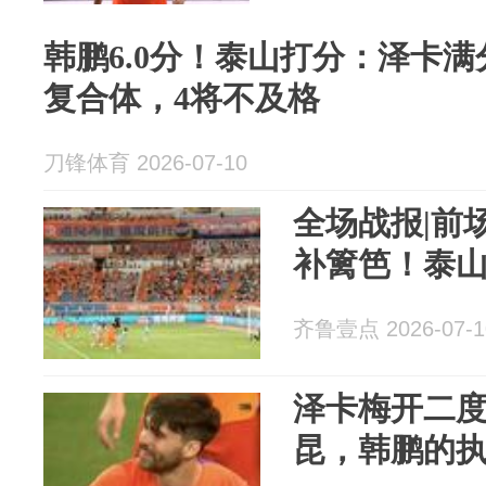
韩鹏6.0分！泰山打分：泽卡
复合体，4将不及格
刀锋体育 2026-07-10
全场战报|前
补篱笆！泰山
齐鲁壹点 2026-07-1
泽卡梅开二度
昆，韩鹏的