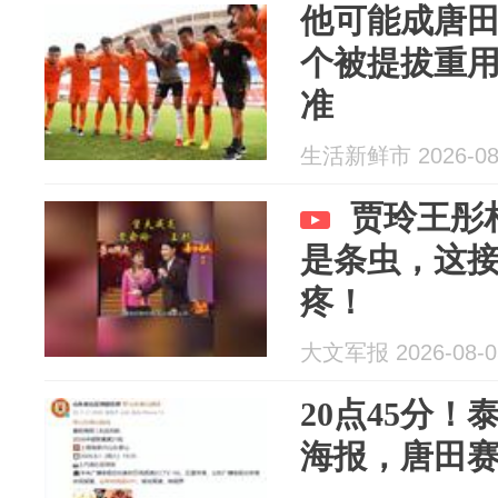
他可能成唐
个被提拔重
准
生活新鲜市 2026-08
贾玲王彤
是条虫，这
疼！
大文军报 2026-08-0
20点45分！
海报，唐田