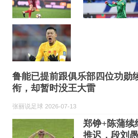
鲁能已提前跟俱乐部四位功勋
衔，却暂时没王大雷
张丽说足球 2026-07-13
郑铮+陈蒲续
推迟，段刘