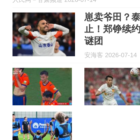
崽卖爷田？
止！郑铮续
谜团
安海客 2026-07-14