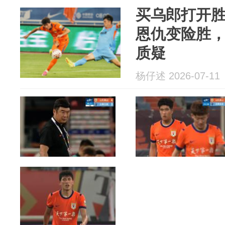
买乌郎打开
恩仇变险胜
质疑
杨仔述 2026-07-11