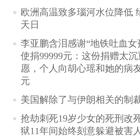
欧洲高温致多瑙河水位降低 
天日
李亚鹏含泪感谢“地铁吐血女
使捐99999元：这份捐赠太
愿，个人向胡心瑶和她的病友之
元
美国解除了与伊朗相关的制
抢劫刺死19岁少女的死刑改
狱11年间始终刻意躲避被害