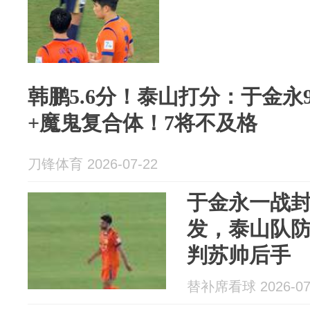
韩鹏5.6分！泰山打分：于金永
+魔鬼复合体！7将不及格
刀锋体育 2026-07-22
于金永一战
发，泰山队
判苏帅后手
替补席看球 2026-07