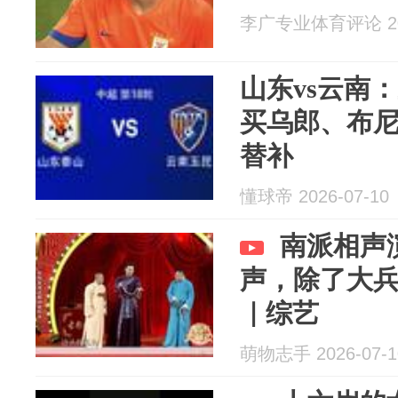
李广专业体育评论 202
山东vs云南
买乌郎、布
替补
懂球帝 2026-07-10
南派相声
声，除了大
｜综艺
萌物志手 2026-07-1