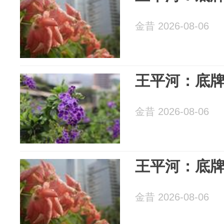
金昔 2026-08-06
王平河：底牌
金昔 2026-08-06
王平河：底牌
金昔 2026-08-06