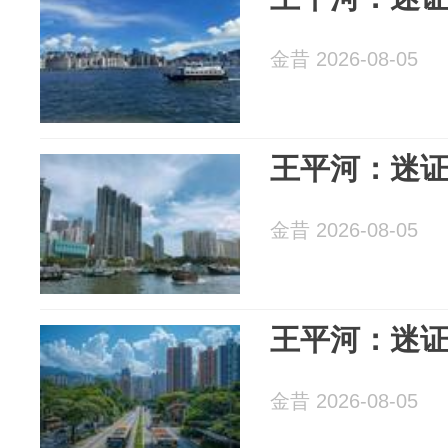
金昔 2026-08-05
王平河：迷证
金昔 2026-08-05
王平河：迷证
金昔 2026-08-05