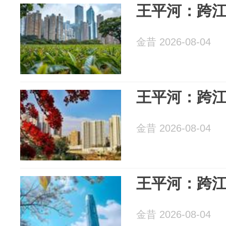
王平河：跨江
金昔 2026-08-04
王平河：跨江
金昔 2026-08-04
王平河：跨江
金昔 2026-08-04