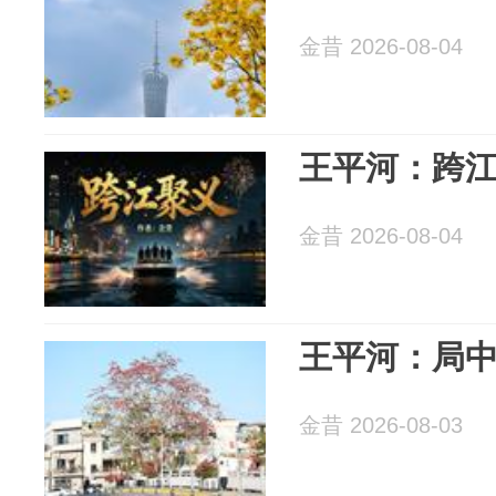
金昔 2026-08-04
王平河：跨
金昔 2026-08-04
王平河：局中
金昔 2026-08-03