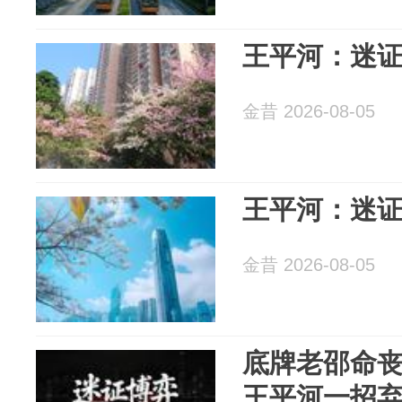
王平河：迷证
金昔 2026-08-05
王平河：迷
金昔 2026-08-05
底牌老邵命
王平河一招