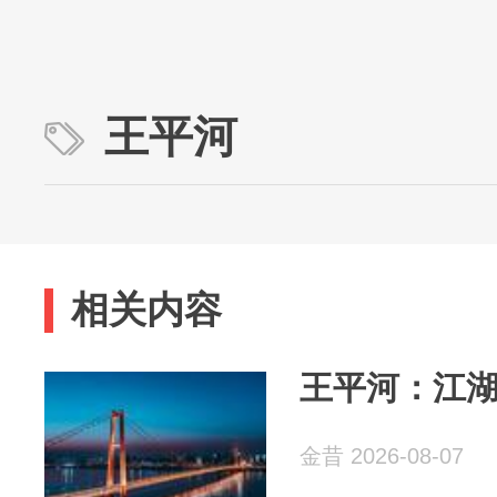
王平河
相关内容
王平河：江湖
金昔 2026-08-07