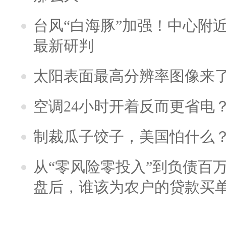
台风“白海豚”加强！中心附近
最新研判
太阳表面最高分辨率图像来
空调24小时开着反而更省电
制裁瓜子饺子，美国怕什么
从“零风险零投入”到负债百
盘后，谁该为农户的贷款买