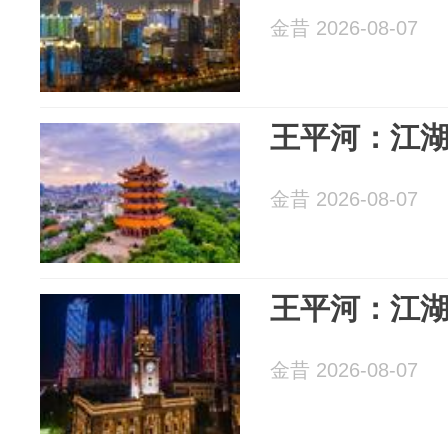
金昔 2026-08-07
王平河：江湖
金昔 2026-08-07
王平河：江湖
金昔 2026-08-07