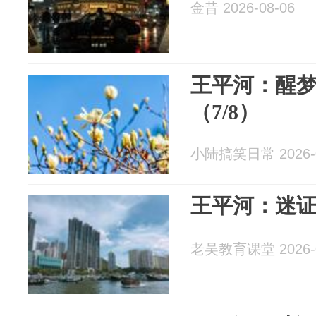
金昔 2026-08-06
王平河：醒
（7/8）
小陆搞笑日常 2026-0
王平河：迷证
老吴教育课堂 2026-0