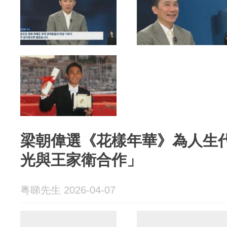
梁朝偉選《花樣年華》為人生
光與王家衛合作」
粤睇先生 2026-04-07