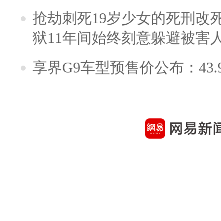
抢劫刺死19岁少女的死刑改
狱11年间始终刻意躲避被害
享界G9车型预售价公布：43.