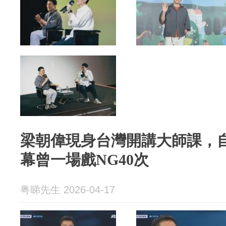
梁朝偉現身台灣開講大師課，
幕曾一場戲NG40次
粤睇先生 2026-04-17