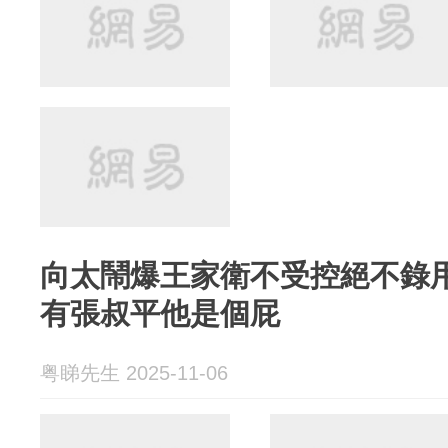
向太鬧爆王家衛不受控絕不錄
有張叔平他是個屁
粤睇先生 2025-11-06