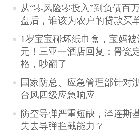
从“零风险零投入”到负债百
盘后，谁该为农户的贷款买
1岁宝宝碰坏纸巾盒，宝妈被酒
元！三亚一酒店回复：骨瓷
格，吵翻了
国家防总、应急管理部针对
台风四级应急响应
防空导弹严重短缺，泽连斯
失去导弹拦截能力？