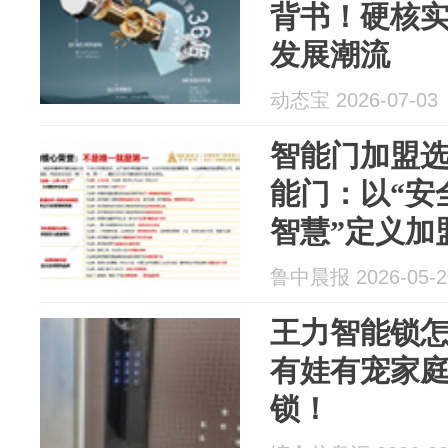
背书！硬核
发展潮流
动态宝 2026-07-03
智能门加盟
能门：以“安
智慧”定义加
鲁中晨报 2026-05-2
王力智能锁
有娃有宠家
锁！