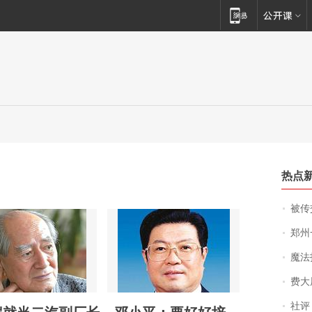
热点
被传交付严重超
郑州一汉堡店
魔法打败魔
费大厨
社评