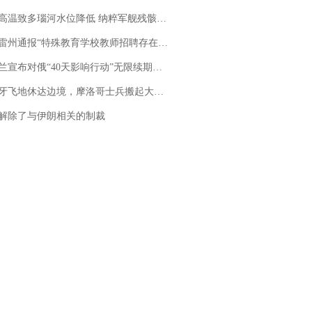
高温致多瑙河水位降低 纳粹军舰残骸重见天日
通报“特殊教育学校教师招聘存在违规行为”：已启动问责程序 副校长被停职
布对俄“40天影响行动”无限续期，7月两国对轰数据均创纪录
休达边境，摩洛哥士兵搬起大石块投向移民引争议，此前一天内数万人从摩洛哥涌入西班牙
解除了与伊朗相关的制裁