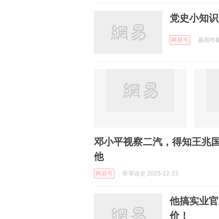
党史小知识
网易号
暮雨咋歇着
邓小平视察二汽，得知王兆国
他
网易号
帝哥说史 2025-12-23
他搞实业官
价！