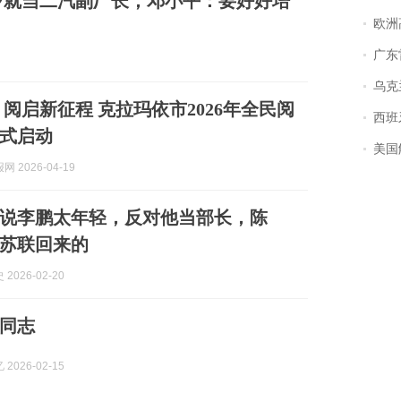
8岁就当二汽副厂长，邓小平：要好好培
欧洲
广东雷州
乌克兰宣
 阅启新征程 克拉玛依市2026年全民阅
西班牙飞地
式启动
美国
 2026-04-19
有人说李鹏太年轻，反对他当部长，陈
苏联回来的
2026-02-20
同志
2026-02-15