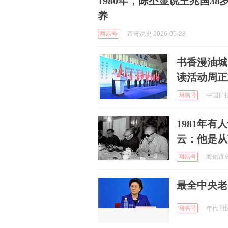
1980年，陈丕显说王兆国3
养
网易号
帝哥说史 2026-05-28
书香漫油城
读活动周正
网易号
中国日报网
1981年
云：他是从
网易号
海佑讲史 
最全中央老
网易号
年代回忆 