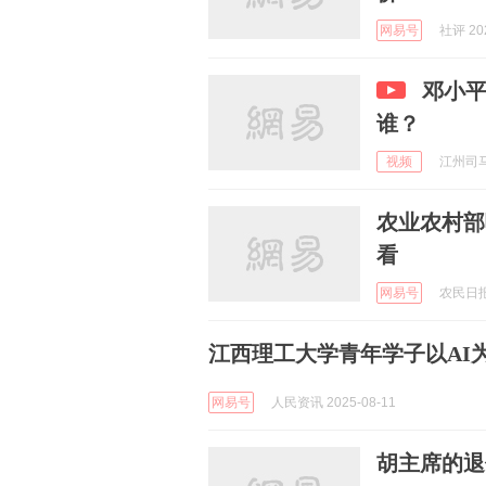
网易号
社评 202
邓小
谁？
视频
江州司马 
农业农村部
看
网易号
农民日报 
江西理工大学青年学子以AI
网易号
人民资讯 2025-08-11
胡主席的退