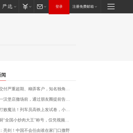
登录
注册免费邮箱
新闻
期、糊弄客户，知名独角兽车企创始人回应：都没证据，将依法采取措施，“本人长期与美国交管局保持沟通，对方表示肯定”
撤场前，通过朋友圈提前告知逐一退费，有顾客仅剩1元也全被退回，分文不少；顾客：言而有信，让人感动
法！列车员高铁上发试卷，小朋友一秒静音，12306回应：列车员个人行为，不是铁路规定
“全国小炒肉大王”称号，仅凭视频评出？中国烹饪协会回应
：亮剑！中国不会任由谁在家门口撒野