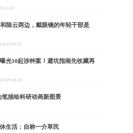
5-12-07
平和陈云两边，戴眼镜的年轻干部是
2025-09-15
曝光10起涉种案！避坑指南先收藏再
2025-09-10
为笔描绘科研动画新图景
休生活：自称一介草民