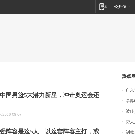
热点
广东雷州
中国男篮5大潜力新星，冲击奥运会还
享界
被传交付严重超
2026-08-07
费大厨
强阵容是这5人，以这套阵容主打，或
制裁