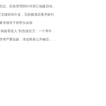
总、应急管理部针对浙江福建启动防汛防台风四级应急响应
坏纸巾盒，宝妈被酒店要求赔付924元！三亚一酒店回复：骨瓷定制！网友一查价格，吵翻了
要求领导干部带头休假
险零投入”到负债百万：一个养牛项目崩盘后，谁该为农户的贷款买单丨红星调查
弹严重短缺，泽连斯基公开喊话，乌克兰失去导弹拦截能力？