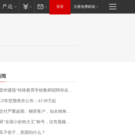
登录
注册免费邮箱
新闻
通报“特殊教育学校教师招聘存在违规行为”：已启动问责程序 副校长被停职
G9车型预售价公布：43.98万起
期、糊弄客户，知名独角兽车企创始人回应：都没证据，将依法采取措施，“本人长期与美国交管局保持沟通，对方表示肯定”
“全国小炒肉大王”称号，仅凭视频评出？中国烹饪协会回应
瓜子饺子，美国怕什么？