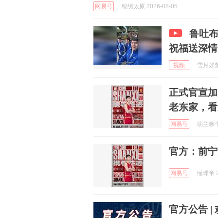
网易号
锦绣太原 2026-08-05
鲁吐
祝福送深情
视频
雪月如梦r
正式官宣加
老东家，看
网易号
萌兰聊个球
官方：前宁
网易号
懂球帝 2
官方公告 