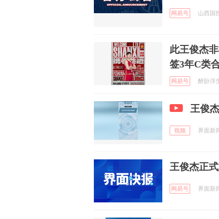
网易号
山西国投
此王俊杰非
签3年C类
网易号
醉卧浮生 
王俊
视频
界面新闻 
王俊杰正式
网易号
界面新闻 