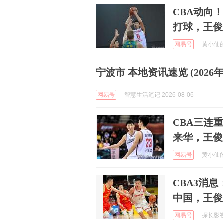
CBA动向
打球，王俊
网易号
黄小仙的搞
宁波市 本地资讯速览 (2026年
网易号
智慧生活笔记 2026-08-06
CBA三连
来华，王俊
网易号
黄小仙的搞
CBA3消
中国，王俊
网易号
探长影视解