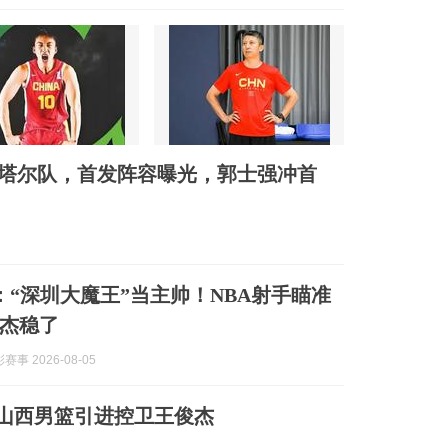
K卡塔尔队，首发阵容曝光，郭士强冲首
息：“深圳大魔王”当主帅！NBA射手瞄准
杰稳了
事 2026-08-05
 山西男篮引进控卫王俊杰