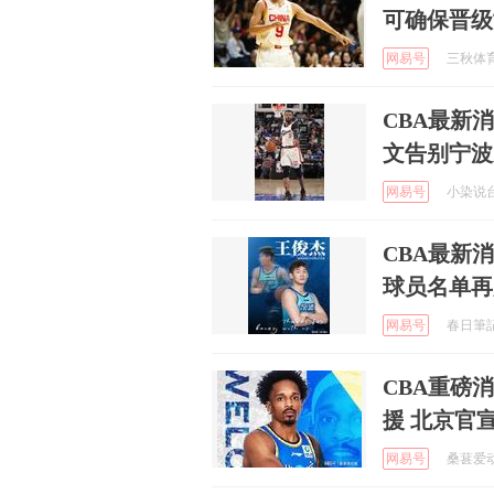
可确保晋级
网易号
三秋体育 
CBA最新
文告别宁波
网易号
小染说台球
CBA最新
球员名单再
网易号
春日筆記 
CBA重磅
援 北京官
网易号
桑葚爱动画