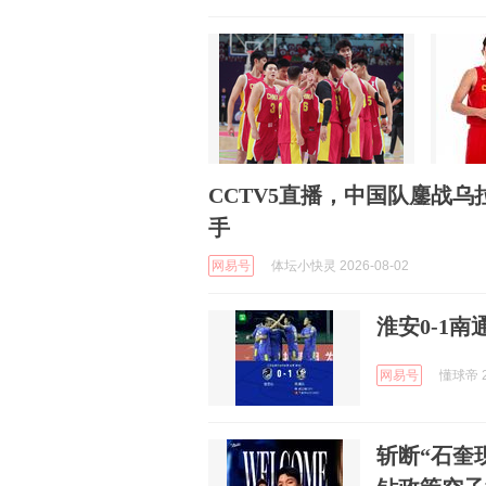
CCTV5直播，中国队鏖战
手
网易号
体坛小快灵 2026-08-02
淮安0-1
网易号
懂球帝 2
斩断“石奎