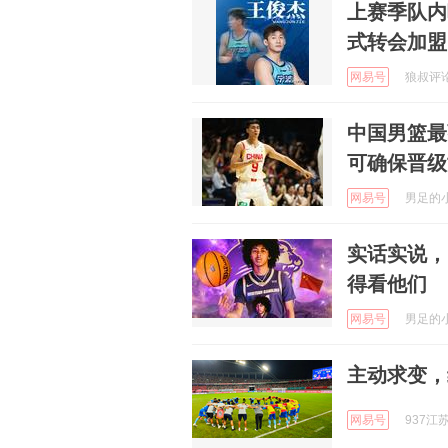
上赛季队内
式转会加盟
网易号
狼叔评论 
中国男篮最
可确保晋级
网易号
男足的小球
实话实说，
得看他们
网易号
男足的小球
主动求变，
网易号
937江苏