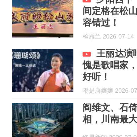
间定格在松
容错过！
检雁兰 2026-07-14
王丽达演
愧是歌唱家
好听！
嘞是唐孃孃 2026-07
阎维文、石
相，川南最