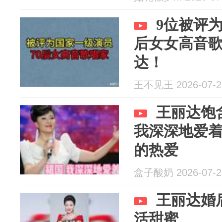
9位被评
后女女高音
达！
王不见王 2026-07-2
王丽达饱
我深深地爱
的热爱
盒子酸奶 2026-07-2
王丽达婚
活甜蜜