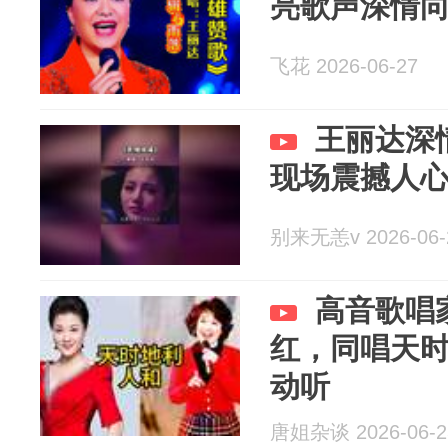
亮歌声深情
飞花 2026-06-27
王丽达深
现场震撼人
别来无恙v 2026-06-
高音歌唱
红，同唱天
动听
唐姐杂谈 2026-06-2