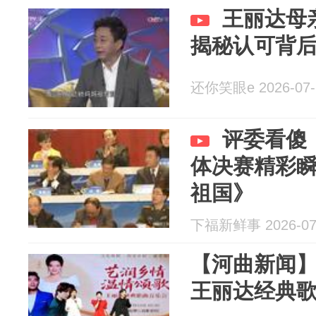
王丽达母
揭秘认可背
还你笑眼e 2026-07-
评委看傻！
体决赛精彩
祖国》
下福新鲜事 2026-07
【河曲新闻】
王丽达经典