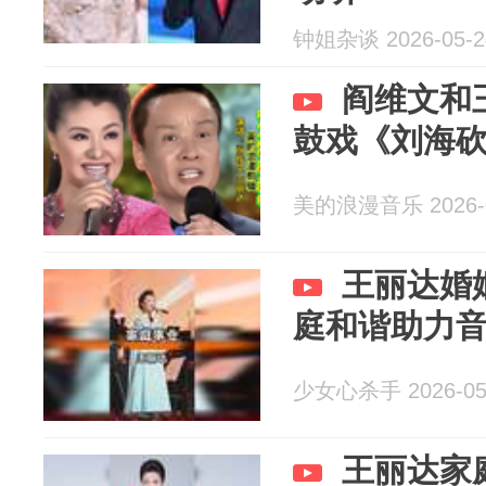
钟姐杂谈 2026-05-2
阎维文和
鼓戏《刘海
美的浪漫音乐 2026-0
王丽达婚
庭和谐助力
少女心杀手 2026-05
王丽达家