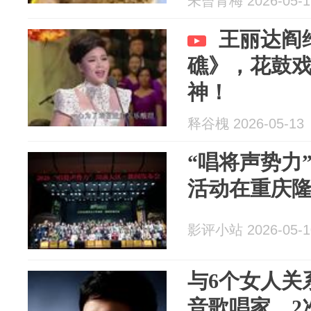
未曾青梅 2026-05-1
王丽达阎
礁》，花鼓
神！
释谷槐 2026-05-13
“唱将声势力
活动在重庆
影评小站 2026-05-1
与6个女人关
音歌唱家，2