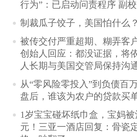
行为”：已启动问责程序 副
制裁瓜子饺子，美国怕什么
被传交付严重超期、糊弄客
创始人回应：都没证据，将依
人长期与美国交管局保持沟通
从“零风险零投入”到负债百
盘后，谁该为农户的贷款买
1岁宝宝碰坏纸巾盒，宝妈被酒
元！三亚一酒店回复：骨瓷