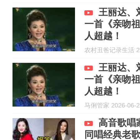
王丽达、
一首《亲吻
人超越！
农村丑爸记录生活 202
王丽达、
一首《亲吻
人超越！
马俐管家 2026-06-2
高音歌唱
同唱经典老