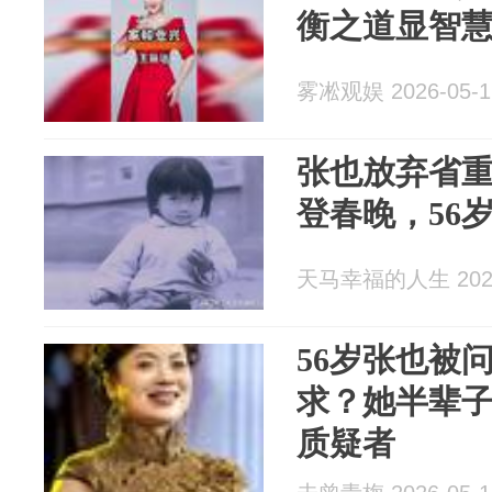
衡之道显智
雾凇观娱 2026-05-1
张也放弃省重
登春晚，56
天马幸福的人生 2026
56岁张也被
求？她半辈
质疑者