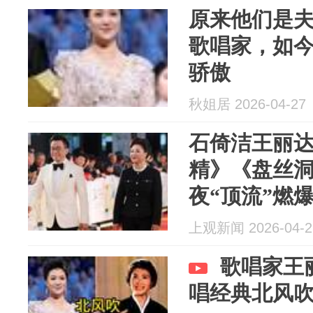
原来他们是
歌唱家，如今
骄傲
秋姐居 2026-04-27
石倚洁王丽
精》《盘丝
夜“顶流”燃
上观新闻 2026-04-2
歌唱家王
唱经典北风