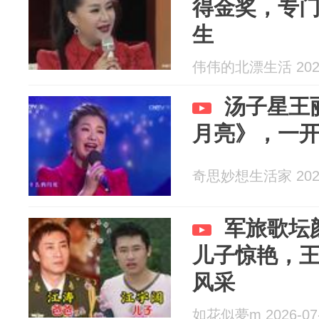
得金奖，专
生
伟伟的北漂生活 2026
汤子星王
月亮》，一
奇思妙想生活家 2026
军旅歌坛
儿子惊艳，
风采
如花似夢m 2026-07