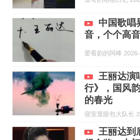
中国歌唱
音，个个高
爱看剧的阿峰 2026-0
王丽达演
行》，国风
的春光
寝室显眼包大队长 202
王丽达到