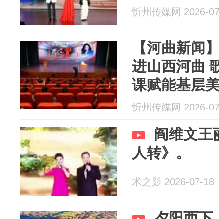
忻州传媒网 2026-07
【河曲新闻
进山西河曲 
课赋能基层
忻州传媒网 2026-07
阎维文王
人转》。
术之影 2026-07-18
夕阳西下