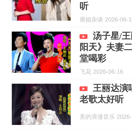
听
唐姐杂谈 2026-06-1
汤子星/
阳天》夫妻
堂喝彩
飞花 2026-06-16
王丽达演
老歌太好听
美的浪漫音乐 2026-0