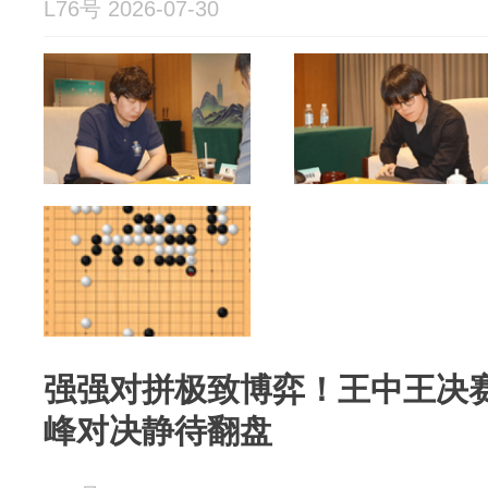
L76号 2026-07-30
强强对拼极致博弈！王中王决
峰对决静待翻盘