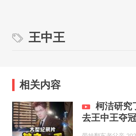
王中王
相关内容
柯洁研究
去王中王夺
带娃翻车老父亲 2026