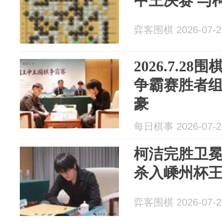
中王决赛 与柯
弈客围棋 2026-07-2
2026.7.2
争霸赛胜者
豪
每日棋事 2026-07-2
柯洁完胜卫冕
杀入嵊州杯
弈客围棋 2026-07-2