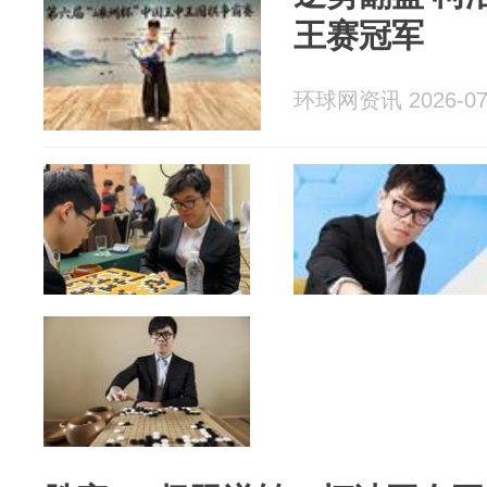
王赛冠军
环球网资讯 2026-07