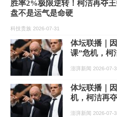
胜率2%极限逆转！柯洁再夺
盘不是运气是命硬
科技贵族 2026-07-31
体坛联播｜因
课”危机，柯
澎湃新闻 2026-07-3
体坛联播｜
机，柯洁再
澎湃新闻 2026-07-3