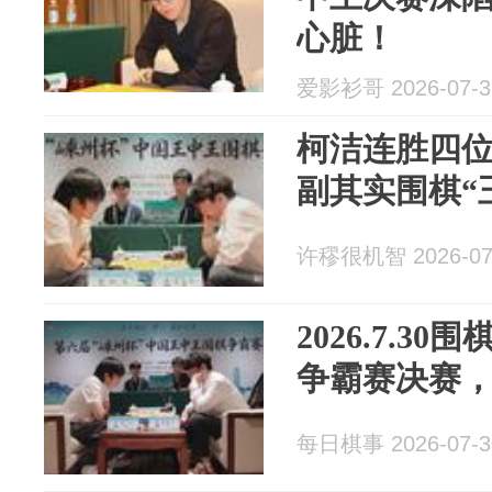
心脏！
爱影衫哥 2026-07-3
柯洁连胜四
副其实围棋“
许穋很机智 2026-07
2026.7.3
争霸赛决赛
每日棋事 2026-07-3