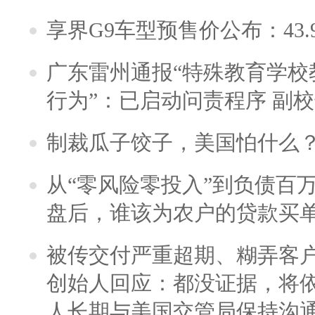
享界G9车型预售价公布：43.
广东雷州通报“特殊教育学校
行为”：已启动问责程序 副
制裁瓜子饺子，美国怕什么
从“零风险零投入”到负债百
盘后，谁该为农户的贷款买
被传交付严重超期、糊弄客
创始人回应：都没证据，将依
人长期与美国交管局保持沟通