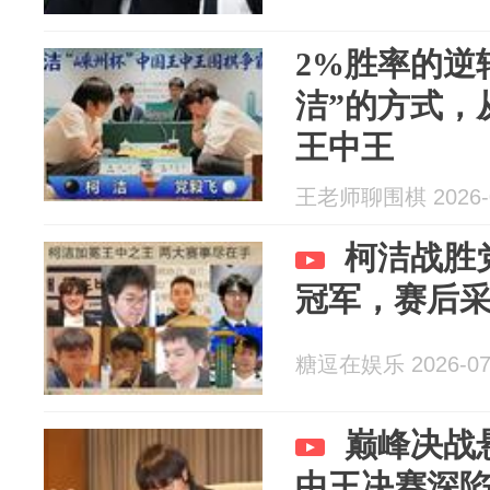
2%胜率的逆
洁”的方式，
王中王
王老师聊围棋 2026-0
柯洁战胜
冠军，赛后
糖逗在娱乐 2026-07
巅峰决战
中王决赛深