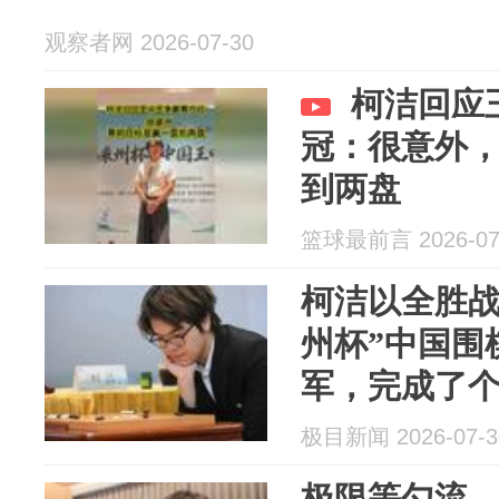
观察者网 2026-07-30
柯洁回应
冠：很意外
到两盘
篮球最前言 2026-07
柯洁以全胜战
州杯”中国围
军，完成了
封王中王
极目新闻 2026-07-3
极限等勺流