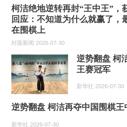
柯洁绝地逆转再封“王中王”，
回应：不知道为什么就赢了，
在围棋上
封面新闻 2026-07-30
逆势翻盘 柯
王赛冠军
新华社 2026-07-30
逆势翻盘 柯洁再夺中国围棋王
新华社 2026-07-30