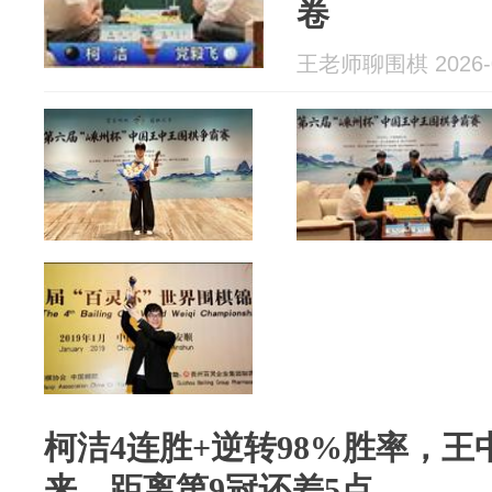
卷
王老师聊围棋 2026-0
柯洁4连胜+逆转98%胜率，
来，距离第9冠还差5点