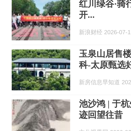
红川绿谷·骑
开...
新浪财经 2026-07-1
玉泉山居售楼
科-太原甄选
新房信息早知道 2026
池沙鸿 | 
迹回望往昔