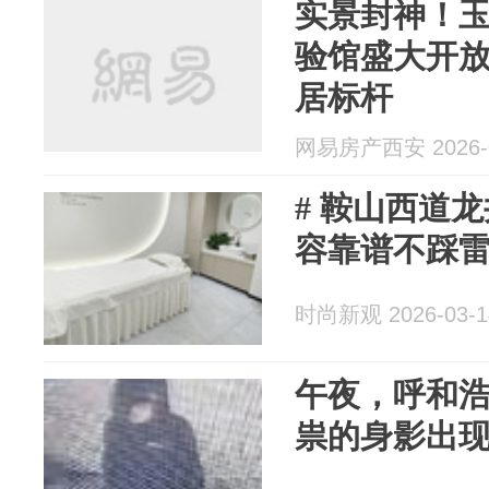
实景封神！
验馆盛大开
居标杆
网易房产西安 2026-0
# 鞍山西道
容靠谱不踩
时尚新观 2026-03-1
午夜，呼和
祟的身影出