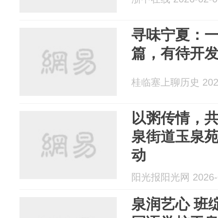
寻味宁夏：
篇，有待开
桂临塞上聊历史 2026
以粥传情，共
泉街道玉泉
动
阳光报阳光网 2026-0
泉润艺心 班