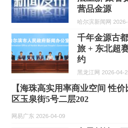
营品金源
哈尔滨新闻网 2026-0
千年金源古都・
旅 + 东北
约
黑龙江网 2026-04-2
【海珠高实用率商业空间 性价
区玉泉街5号二层202
网易广东 2026-04-09