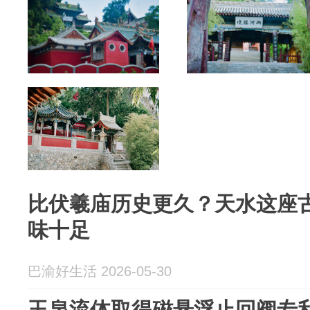
比伏羲庙历史更久？天水这座
味十足
巴渝好生活 2026-05-30
玉泉流体取得磁悬浮止回阀专