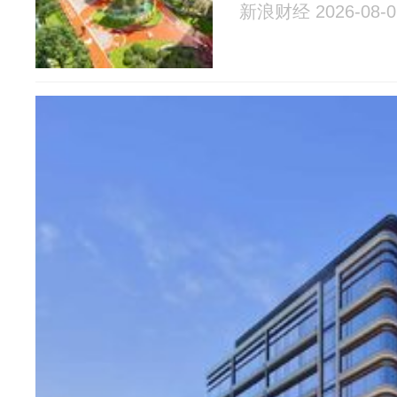
新浪财经 2026-08-0