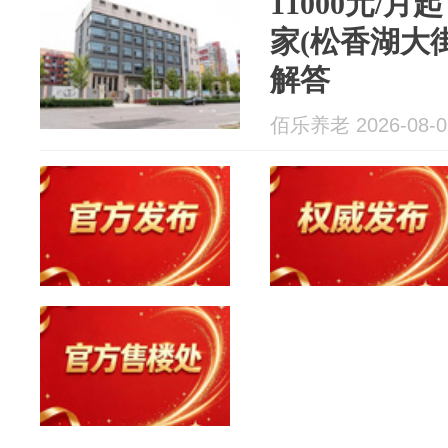
11000元/
家(松香湖大
解答
佰乐养老 2026-08-0