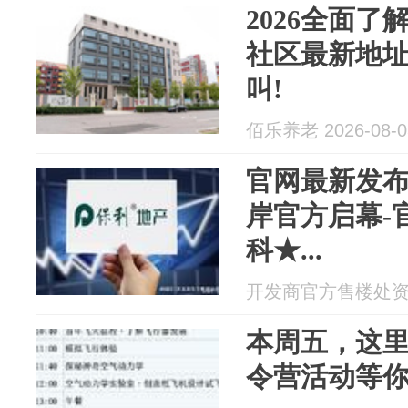
2026全面了
社区最新地
叫!
佰乐养老 2026-08-0
官网最新发
岸官方启幕-
科★...
开发商官方售楼处资讯 2
本周五，这
令营活动等