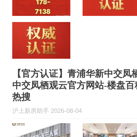
【官方认证】青浦华新中交凤栖
中交凤栖观云官方网站-楼盘百
热搜
沪上新房助手 2026-08-04