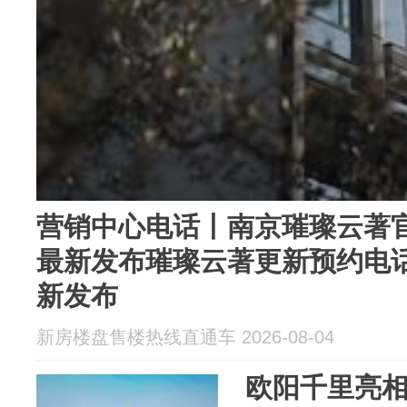
营销中心电话丨南京璀璨云著
最新发布璀璨云著更新预约电话/
新发布
新房楼盘售楼热线直通车 2026-08-04
欧阳千里亮