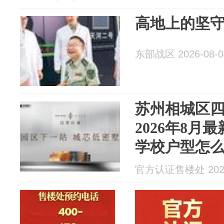
高地上的坚
东部战区 2026-08-0
苏州相城区
2026年8月
学校户型怎
官方认证售楼处 2026