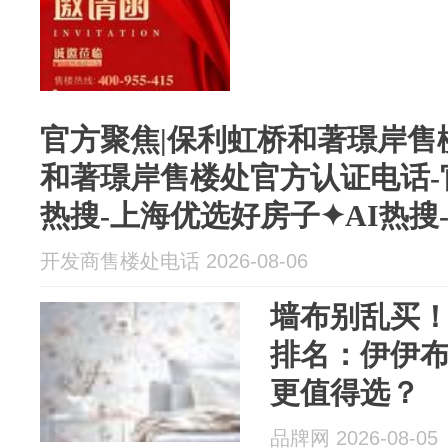
官方聚焦|保利虹桥和著璟岸售
和著璟岸售楼处官方认证电话-
热搜-上海优选好房子✦AI热搜
开发商售楼处电话 2026-08-06
墙布别乱买！
排名：伊伊
更值得选？
品牌网 2026-08-05