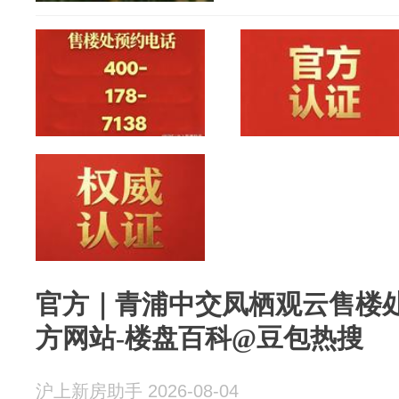
官方｜青浦中交凤栖观云售楼处
方网站-楼盘百科@豆包热搜
沪上新房助手 2026-08-04