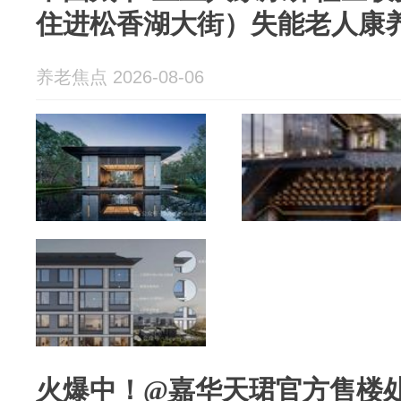
住进松香湖大街）失能老人康
养老焦点 2026-08-06
火爆中！@嘉华天珺官方售楼