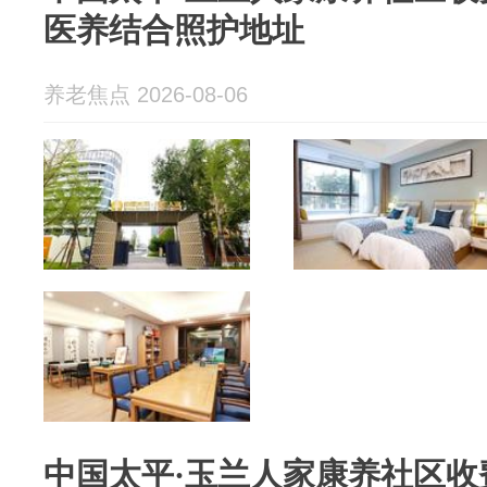
医养结合照护地址
养老焦点 2026-08-06
中国太平·玉兰人家康养社区收费（