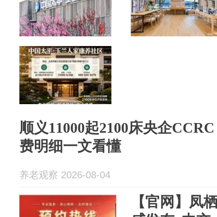
顺义11000起2100床央企CC
费明细一文看懂
养老观察 2026-08-04
【官网】凤