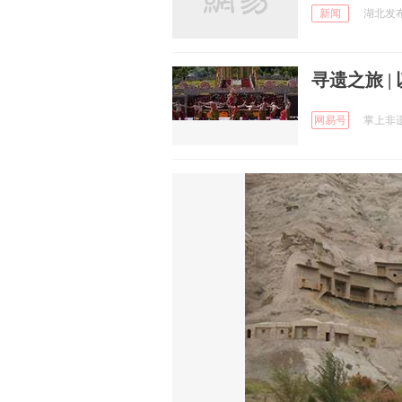
新闻
湖北发布 
寻遗之旅 
网易号
掌上非遗 