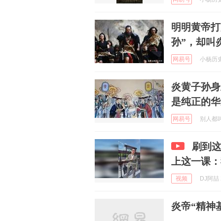
明明黄帝打
孙”，却叫
网易号
小杨历史 
炎黄子孙身
是纯正的华
网易号
别人都叫我
刷到
上这一课：
视频
DJ阿喆 2
炎帝“精神