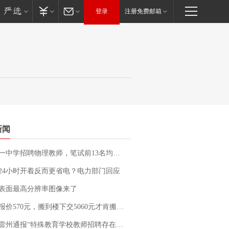
登录
注册免费邮箱
新闻
招聘物理教师，笔试前13名均遭淘汰？教育局：已叫停招聘，成立调查组全面核查
24小时开着反而更省电？电力部门回应
表面最高分辨率图像来了
价570元，搬到楼下交5060元才肯搬上楼！女子傻眼了……
通报“特殊教育学校教师招聘存在违规行为”：已启动问责程序 副校长被停职