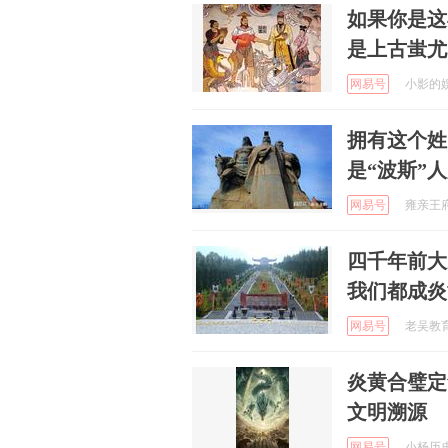
如果你是这
是上古蚩尤
网易号
小影的娱乐
拥有这个姓
是“波斯”
网易号
雍亲王府 
四千年前大
我们都成炎
网易号
老吴教育课
炎黄合璧定
文明溯源
网易号
小杨历史 