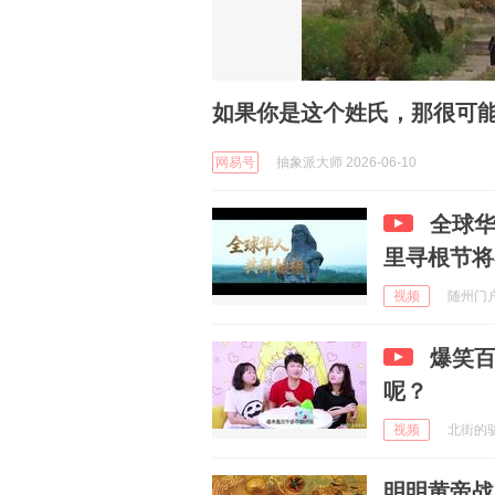
如果你是这个姓氏，那很可能
网易号
抽象派大师 2026-06-10
全球华
里寻根节将
视频
随州门户网
爆笑
呢？
视频
北街的驴 
明明黄帝战