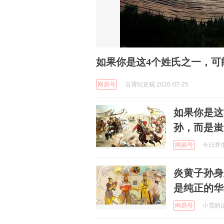
如果你是这4个姓氏之一，可
网易号
云霄纪史观 2026-07-25
如果你是这
孙，而是蚩
网易号
今日养生之
炎黄子孙身
是纯正的华
网易号
小雪的运动