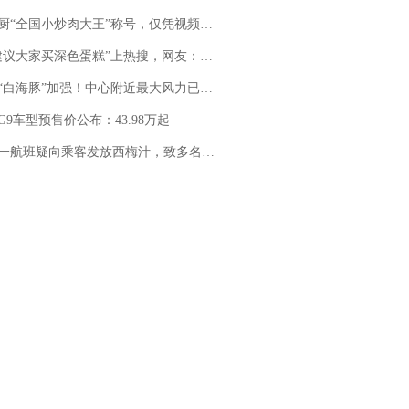
“全国小炒肉大王”称号，仅凭视频评出？中国烹饪协会回应
建议大家买深色蛋糕”上热搜，网友：天塌了！
白海豚”加强！中心附近最大风力已达15级 最新研判
G9车型预售价公布：43.98万起
客发放西梅汁，致多名乘客在飞行途中排队上厕所！乘客：机上100多人只有2个厕所；客服回应：并非每架飞机都会发放西梅汁