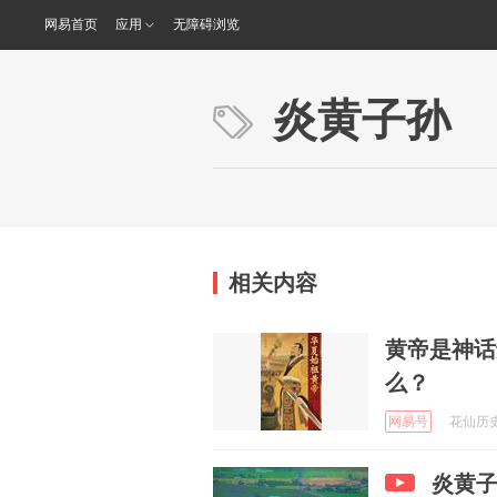
网易首页
应用
无障碍浏览
炎黄子孙
相关内容
黄帝是神话
么？
网易号
花仙历史说
炎黄子