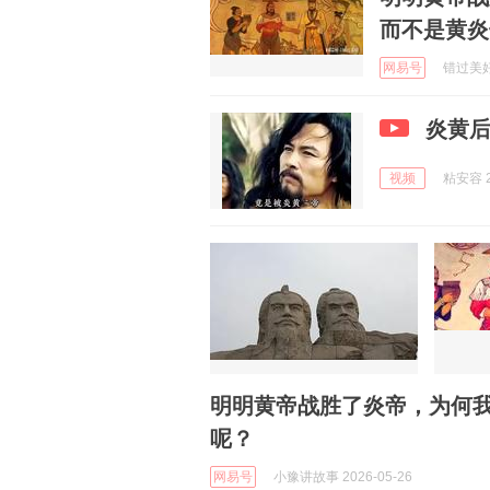
而不是黄炎
网易号
错过美好 
炎黄
视频
粘安容 2
明明黄帝战胜了炎帝，为何
呢？
网易号
小豫讲故事 2026-05-26