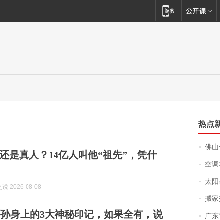
热点
佛山一中学
还是真人？14亿人叫他“祖先”，凭什
空调
太阳
 2026-08-08
搬家报
孙身上的3大神秘印记，如果全有，说
广东雷州