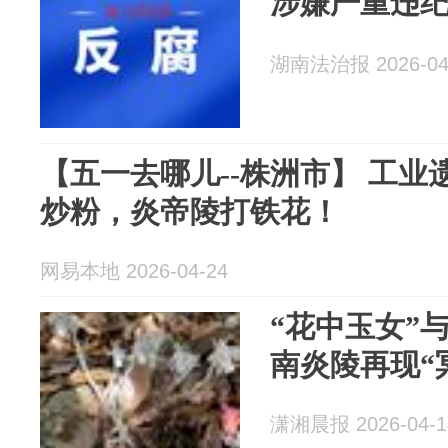
涉嫌严重违
湖南法治报 2026-04
【五一去哪儿--株洲市】 工
炒粉，炎帝陵打铁花！
网易本地 2026-04-24
“花中玉女”
南炎陵再现“
潇湘晨报 2026-04-1