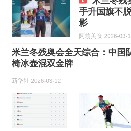
米兰冬残
手升国旗不
影
阿薎美食 2026-03-1
米兰冬残奥会全天综合：中国
椅冰壶混双金牌
新华社 2026-03-12