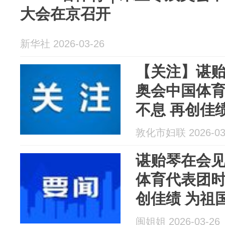
大会在京召开
新华社 2026-03-26
【关注】谌
奥会中国体育
不息 再创佳
得更多荣誉
敦化市妇联 2026-03
谌贻琴在会
体育代表团时
创佳绩 为祖
誉
闽姐姐 2026-03-26