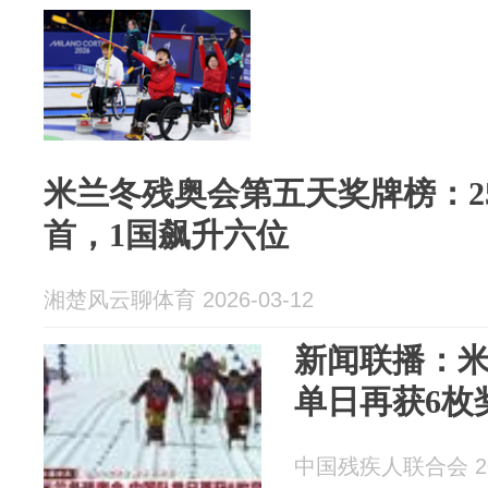
米兰冬残奥会第五天奖牌榜：2
首，1国飙升六位
湘楚风云聊体育 2026-03-12
新闻联播：米
单日再获6枚
中国残疾人联合会 202