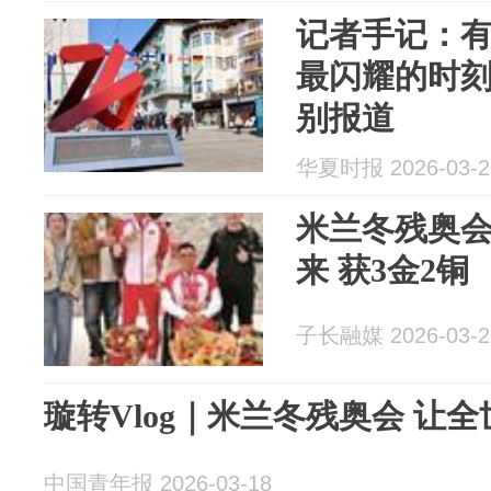
记者手记：
最闪耀的时
别报道
华夏时报 2026-03-2
米兰冬残奥
来 获3金2铜
子长融媒 2026-03-2
璇转Vlog｜米兰冬残奥会 让
中国青年报 2026-03-18