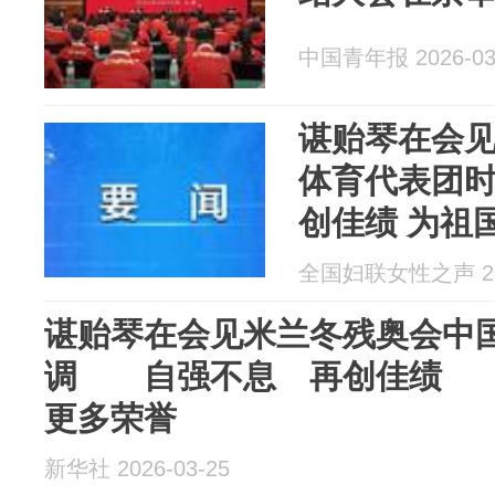
中国青年报 2026-03
谌贻琴在会
体育代表团时
创佳绩 为祖
誉
全国妇联女性之声 202
谌贻琴在会见米兰冬残奥会中
调 自强不息 再创佳绩 
更多荣誉
新华社 2026-03-25