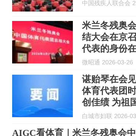
中国残疾人联合会 202
米兰冬残奥
结大会在京召
代表的身份
微昭通 2026-03-26
谌贻琴在会
体育代表团时
创佳绩 为祖
誉
白城市妇联 2026-03
AIGC看体育｜米兰冬残奥会