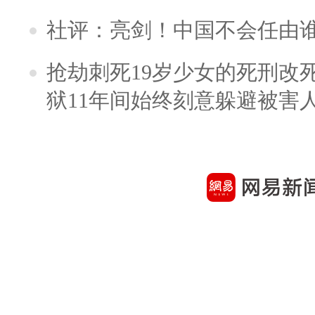
社评：亮剑！中国不会任由
抢劫刺死19岁少女的死刑改
狱11年间始终刻意躲避被害