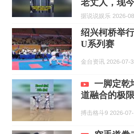
老丈人，现今
吗？
据说说娱乐 2026-08
绍兴柯桥举
U系列赛
金台资讯 2026-07-3
一脚定乾
道融合的极
搏击格斗9 2026-07-