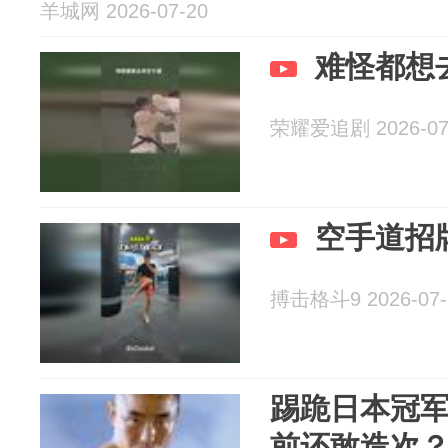
羊城网 2026-07-20
难怪都想
荣耀爱追剧 2026-07
空手道招
搏击格斗9 2026-07-
踢跪日本冠
前还敢造次