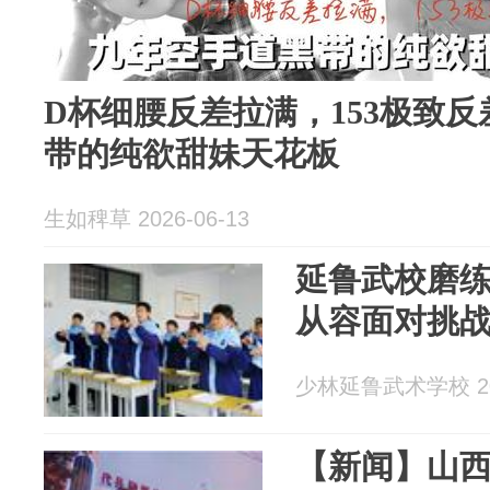
D杯细腰反差拉满，153极致
带的纯欲甜妹天花板
生如稗草 2026-06-13
延鲁武校磨
从容面对挑
少林延鲁武术学校 202
【新闻】山