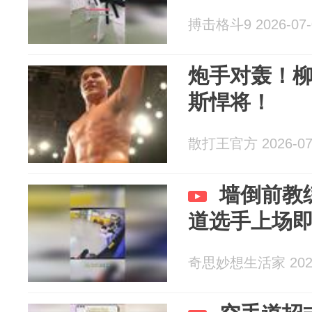
搏击格斗9 2026-07-
炮手对轰！
斯悍将！
散打王官方 2026-07
墙倒前教
道选手上场
奇思妙想生活家 2026