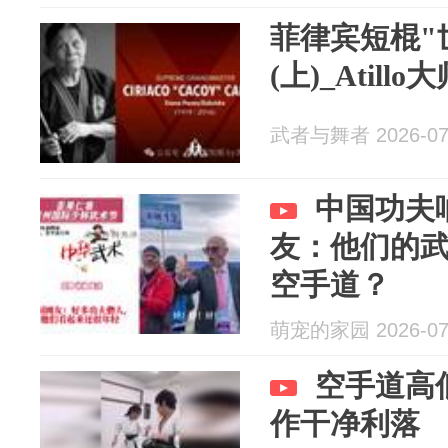
菲律宾短棍"
(上)_Atill
武者与舞者 2026-07
中国功夫
友：他们的
空手道？
萌宠的家园 2026-07
空手道高
作干净利落