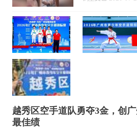
越秀区空手道队勇夺3金，创
最佳绩