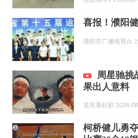
喜报！濮阳健
濮阳市广播电视台 202
周星驰挑
果出人意料
英英看好剧 2026-08
柯桥健儿勇