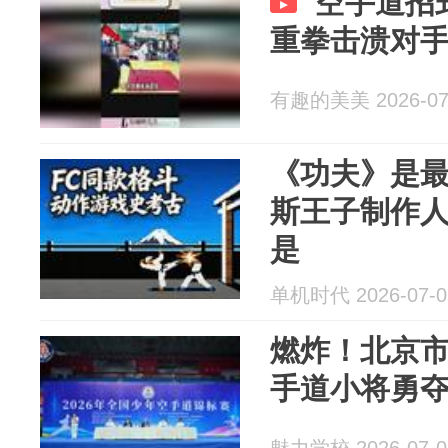
空手道招
重拳击溃对
有趣的美美 2026-07
《功夫》是
斯王子制作人
是
单机时代 2026-07-0
燃炸！北京
手道小将勇