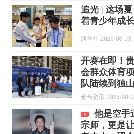
追光 | 这
着青少年成
新华社 2026-08-03
开赛在即！
会群众体育
队陆续到独
金台资讯 2026-08-0
他是空手
宗师，更是