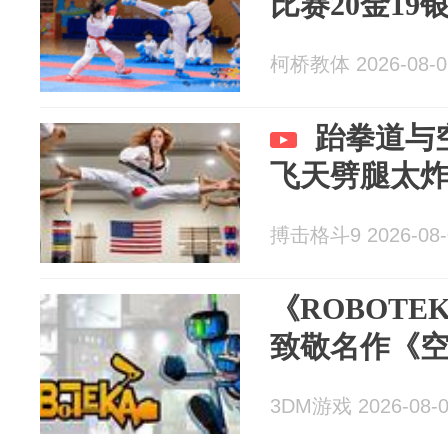
比赛20金19银
柯桥教体 2026-08-0
跆拳道与
飞天劈腿太
搏击格斗9 2026-08-
《ROBOT
致敬名作《
3DM游戏 2026-08-