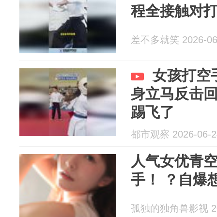
程全接触对
差不多就笑 2026-06
女孩打空
身立马反击
踢飞了
都市观察 2026-06-2
人气女优青
手！ ？自爆
孤独的独角兽影视 202