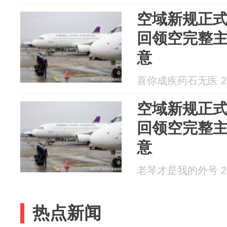
空域新规正
回领空完整
意
喜你成疾药石无医 202
空域新规正
回领空完整
意
老琴才是我的外号 202
热点新闻