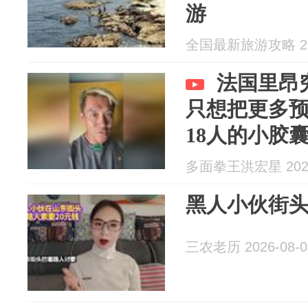
游
全国最新旅游攻略 202
法国里昂
只想把更多
18人的小胶
多面拳王洪宏星 2026
黑人小伙街头
三农老历 2026-08-0