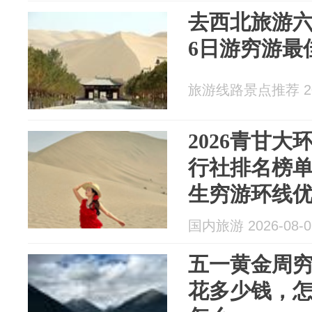
去西北旅游
6日游穷游最
旅游线路景点推荐 202
2026青甘
行社排名榜
生穷游环线
国内旅游 2026-08-0
五一黄金周
花多少钱，怎