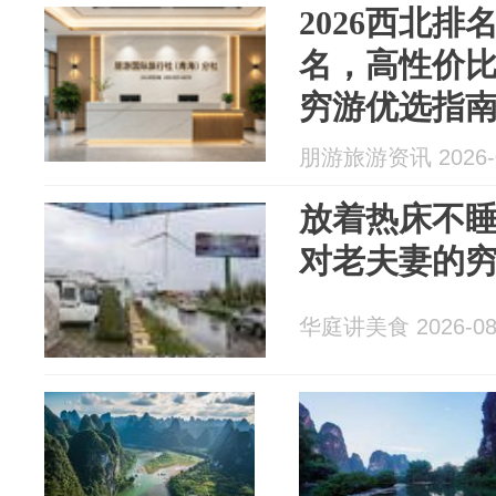
2026西北
名，高性价
穷游优选指
朋游旅游资讯 2026-0
放着热床不
对老夫妻的
华庭讲美食 2026-08