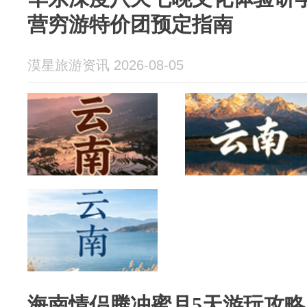
营穷游特价团预定指南
漠星旅游资讯 2026-08-05
海南情侣腾冲蜜月5天游玩攻