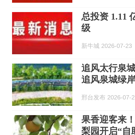
总投资 1.1
级
新牛城 2026-07-23
追风太行泉城
追风泉城绿岸
邢台发布 2026-07-2
果香迎客来
梨园开启“自