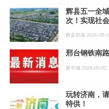
辉县五一全域接
次！实现社会
辉县部落 2026-05-0
邢台钢铁南
新牛城 2026-05-02
玩转济南，
特供！