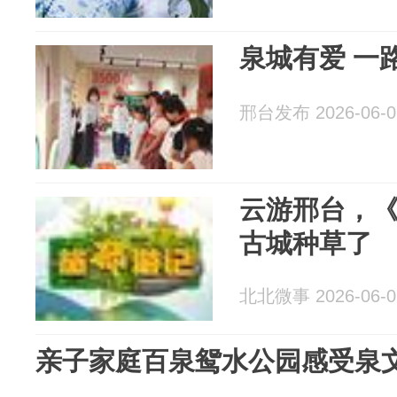
泉城有爱 一
邢台发布 2026-06-0
云游邢台，
古城种草了
北北微事 2026-06-0
亲子家庭百泉鸳水公园感受泉