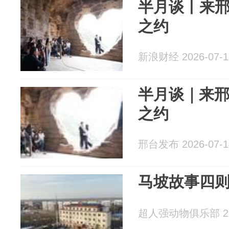
半月谈丨来
之约
新浪财经 2026-07-1
半月谈｜来
之约
邢台发布 2026-07-1
马坡故事四
超人强动物俱乐部 202