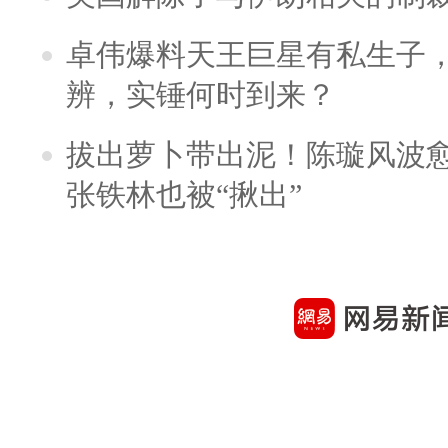
卓伟爆料天王巨星有私生子
辨，实锤何时到来？
拔出萝卜带出泥！陈璇风波
张铁林也被“揪出”