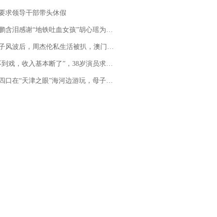
要求领导干部带头休假
地铁吐血女孩”胡心瑶为嫣然天使捐99999元：这份捐赠太沉重，尊重其捐赠意愿，个人向胡心瑶和她的病友之家各捐赠99999元
风波后，周杰伦私生活被扒，澳门输10亿传闻早已经水落石出
，收入基本断了”，38岁演员求职景区NPC：工作量断崖式下跌，留给我试错的时间不多了
四口在“天津之眼”海河边游玩，母子俩不幸溺亡