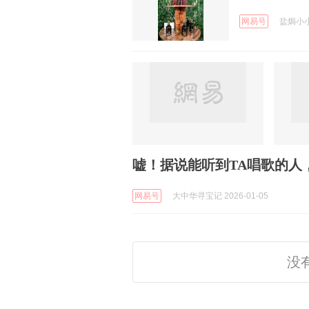
网易号
盐焗小小星
嘘！据说能听到TA唱歌的人
网易号
大中华寻宝记 2026-01-05
没