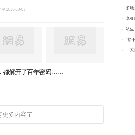
多地
 2026-03-03
李亚鹏含泪感谢“
私生子
“接不到戏
一家
，都解开了百年密码……
有更多内容了