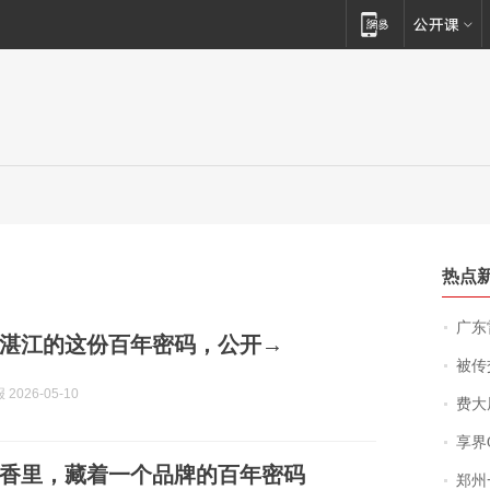
热点
广东雷州
湛江的这份百年密码，公开→
被传交付严重超
2026-05-10
费大厨
享界
香里，藏着一个品牌的百年密码
郑州一汉堡店