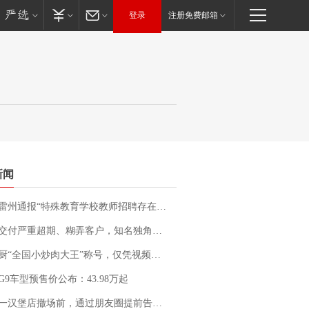
登录
注册免费邮箱
新闻
通报“特殊教育学校教师招聘存在违规行为”：已启动问责程序 副校长被停职
期、糊弄客户，知名独角兽车企创始人回应：都没证据，将依法采取措施，“本人长期与美国交管局保持沟通，对方表示肯定”
“全国小炒肉大王”称号，仅凭视频评出？中国烹饪协会回应
G9车型预售价公布：43.98万起
撤场前，通过朋友圈提前告知逐一退费，有顾客仅剩1元也全被退回，分文不少；顾客：言而有信，让人感动