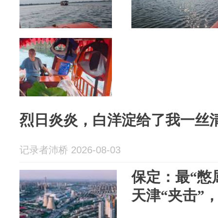
烈日炎炎，白洋淀给了我一丝
记录者沛桥 2026-08-03
保定：最“憋
天津“夹击”