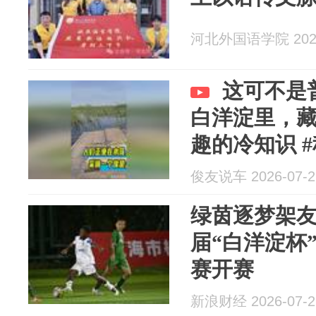
河北外国语学院 2026
这可不是
白洋淀里，藏
趣的冷知识 #
事#
俊友说车 2026-07-2
绿茵逐梦架友
届“白洋淀杯
赛开赛
新浪财经 2026-07-2