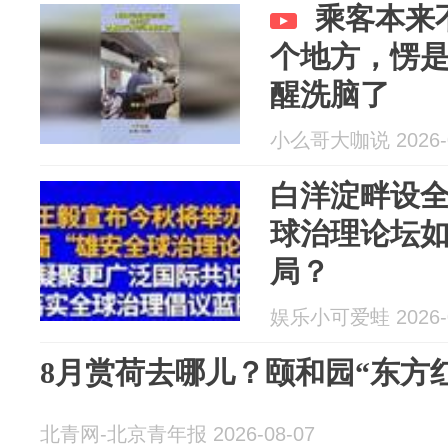
乘客本来
个地方，愣
醒洗脑了
小么哥大咖说 2026-0
白洋淀畔设
球治理论坛
局？
娱乐小可爱蛙 2026-0
8月赏荷去哪儿？颐和园“东方
北青网-北京青年报 2026-08-07