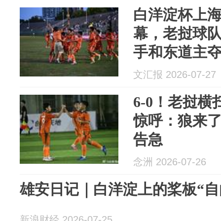
白洋淀杯上
幕，老挝球
手和东道主
文汇报 2026-07-27
6-0！老挝
惊呼：狼来了
告急
念洲 2026-07-26
雄安日记｜白洋淀上的桨板“自
新浪财经 2026-07-25