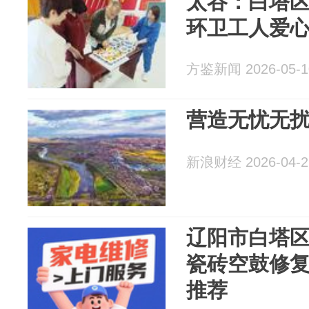
太谷：白塔
环卫工人爱
方鉴新闻 2026-05-1
营造无忧无
新浪财经 2026-04-2
辽阳市白塔
瓷砖空鼓修复
推荐