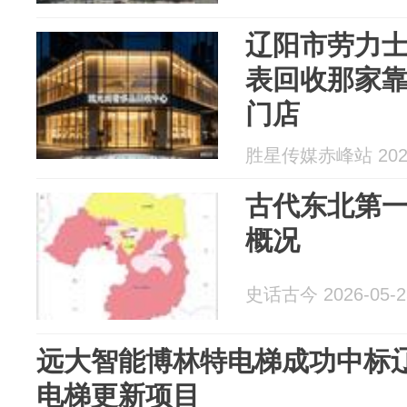
辽阳市劳力
表回收那家
门店
胜星传媒赤峰站 2026
古代东北第
概况
史话古今 2026-05-2
远大智能博林特电梯成功中标辽
电梯更新项目