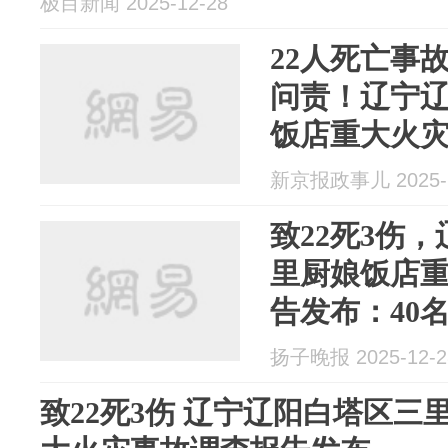
极目新闻 2025-12-28
22人死亡事
问责！辽宁
饭店重大火
新京报政事儿 2025-1
致22死3伤
里厨娘饭店
告发布：40
饭店经营者等
扬子晚报 2025-12-2
致22死3伤 辽宁辽阳白塔区三里厨