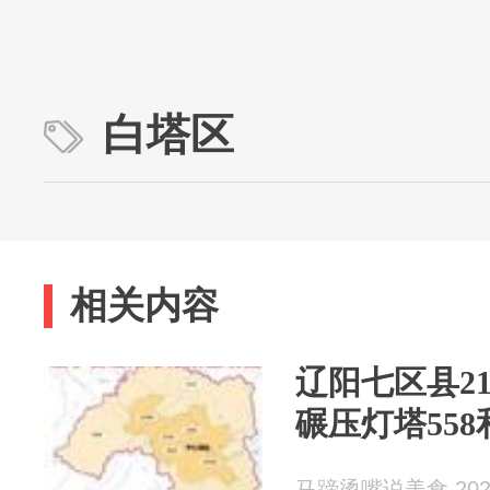
白塔区
相关内容
辽阳七区县21
碾压灯塔558
马蹄烫嘴说美食 2026