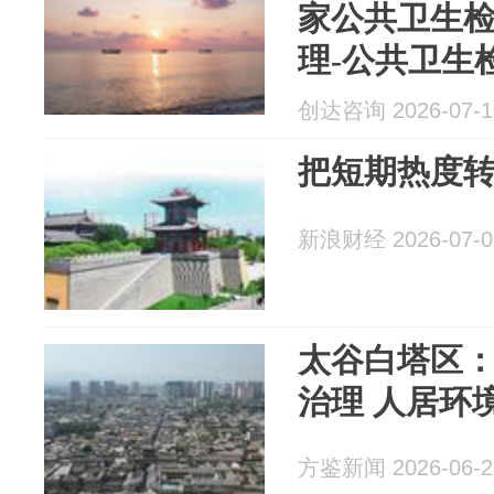
家公共卫生
理-公共卫生
告卫生许可
创达咨询 2026-07-1
把短期热度
新浪财经 2026-07-0
太谷白塔区
治理 人居环
方鉴新闻 2026-06-2