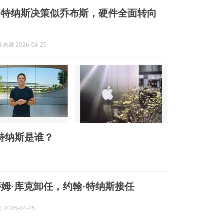
O特纳斯决策似乔布斯，硬件全面转向
袭 2026-04-25
O特纳斯是谁？
蒂姆·库克卸任，约翰·特纳斯接任
2026-04-25