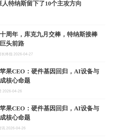
班人特纳斯留下了10个主攻方向
十周年，库克九月交棒，特纳斯接棒
巨头前路
终指 2026-04-27
苹果CEO：硬件基因回归，AI设备与
成核心命题
2026-04-26
苹果CEO：硬件基因回归，AI设备与
成核心命题
 2026-04-26