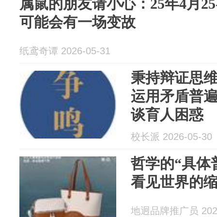
属鼠的朋友请小心：25年4月25
可能会有一场变故
纸鸢奇谭 2026-05-31
秉持辩证思维
运用矛盾普
谈育人困惑
校长派 2026-05-30
哲学的“具体
看见世界的
地迥品牌推广员 2026