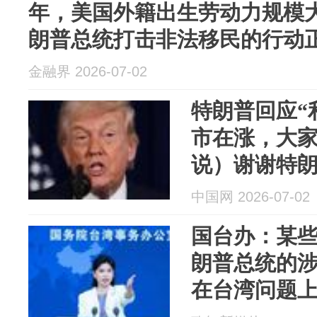
年，美国外籍出生劳动力规模
朗普总统打击非法移民的行动
市场的构成。
金融界 2026-07-02
特朗普回应“
市在涨，大
说）谢谢特
中国网 2026-07-02
国台办：某
朗普总统的
在台湾问题
对台政策污