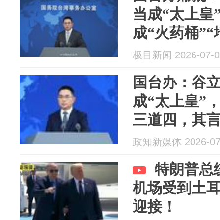
当成“太上皇
成“火药桶”
朗普总统所
极目新闻 2026-07-0
国台办：谷
成“太上皇”
三道四，其
统所作的严
政知新媒体 2026-07
特朗普总
机场受到土
迎接！