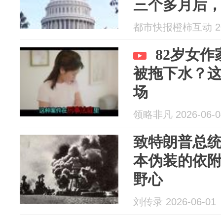
三个多月后
手合作，共
都市快报橙柿互动 202
战争权力
82岁女
被拖下水？
场
领略非凡 2026-06-0
致特朗普总
本伪装的依
野心
刘传录 2026-06-01