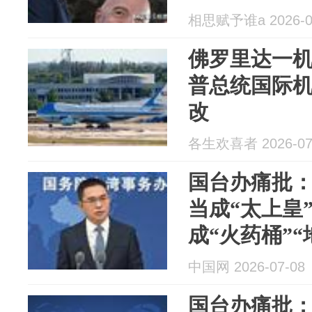
相思赋予谁a 2026-0
佛罗里达一
普总统国际
改
各生欢喜者 2026-07
国台办痛批
当成“太上皇
成“火药桶”
朗普总统所
中国网 2026-07-08
国台办痛批