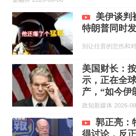
美伊谈判
特朗普同时
别让往昔的悲伤和对未来
美国财长：
示，正在全
产，“如今伊
饷”
政知新媒体 2026-08
郭正亮：
得讨论，反