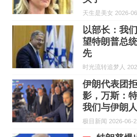
天生是美女 2026-06
以部长：我
望特朗普总
先
时光流转追梦人 2026
伊朗代表团
影，万斯：
我们与伊朗
人民伸出友
极目新闻 2026-06-2
根本上改变