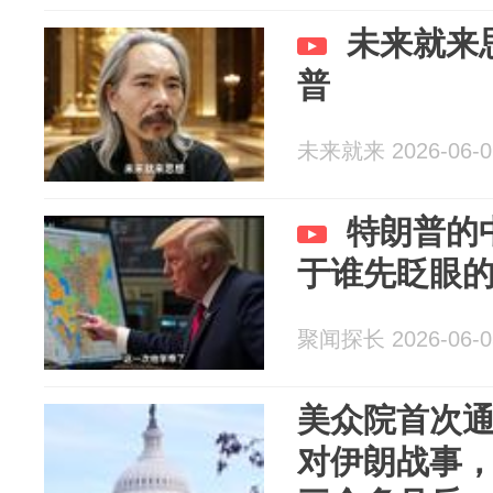
未来就来
普
未来就来 2026-06-0
特朗普的
于谁先眨眼
聚闻探长 2026-06-0
美众院首次
对伊朗战事