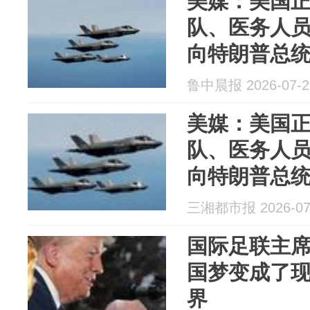
美媒：美国
队、医务人
向特朗普总统
事选项”
鲁中晨报 2026-07-2
美媒：美国
队、医务人
向特朗普总统
事选项”
三湘都市报 2026-07
国际足联主
国梦变成了
界