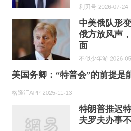
利刃号 2026-07-24
中美俄队形
俄方放风声，
面
不似少年游 2026-05
美国务卿：“特普会”的前提是
格隆汇APP 2025-11-13
特朗普推迟
夫罗夫办事