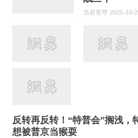
浩若苍穹 2025-10-2
反转再反转！“特普会”搁浅，
想被普京当猴耍