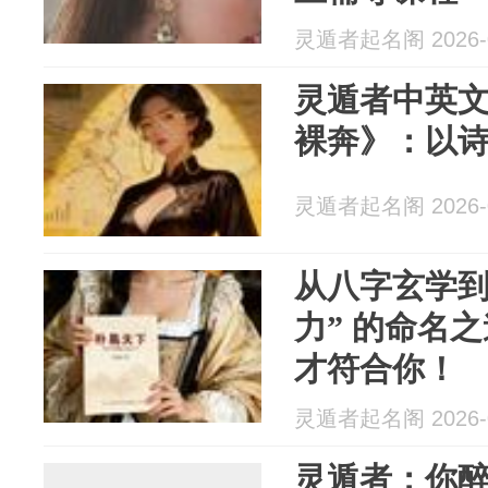
灵遁者起名阁 2026-0
灵遁者中英
裸奔》：以
灵遁者起名阁 2026-0
从八字玄学到
力” 的命名
才符合你！
灵遁者起名阁 2026-0
灵遁者：你