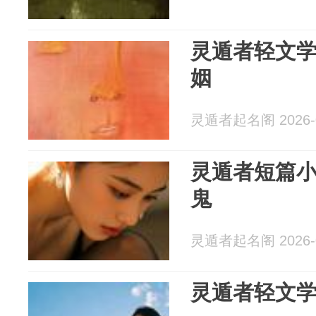
灵遁者轻文
姻
灵遁者起名阁 2026-0
灵遁者短篇
鬼
灵遁者起名阁 2026-0
灵遁者轻文