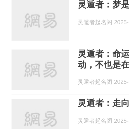
灵遁者：梦
灵遁者起名阁 2025-1
灵遁者：命
动，不也是
灵遁者起名阁 2025-1
灵遁者：走
灵遁者起名阁 2025-1