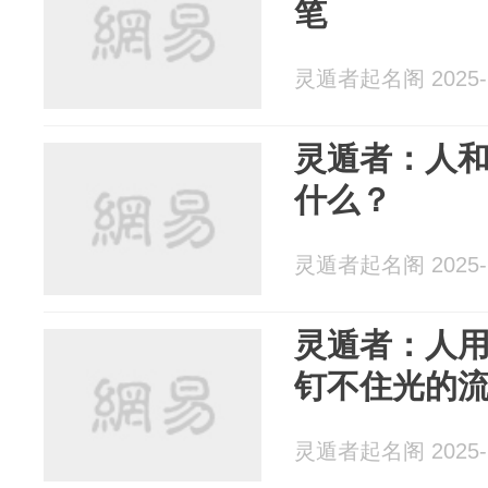
笔
灵遁者起名阁 2025-1
灵遁者：人
什么？
灵遁者起名阁 2025-1
灵遁者：人
钉不住光的
灵遁者起名阁 2025-1