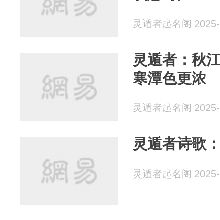
灵遁者起名阁 2025-1
灵遁者：秋
寒潭色更浓
灵遁者起名阁 2025-1
灵遁者诗歌
灵遁者起名阁 2025-1