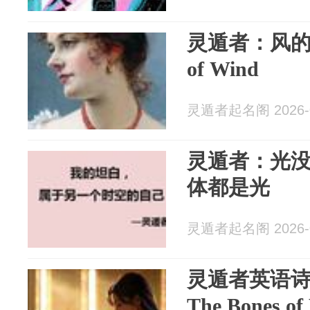
灵遁者：风的影子
of Wind
灵遁者起名阁 2026-0
灵遁者：光
体都是光
灵遁者起名阁 2026-0
灵遁者英语诗
The Bones of