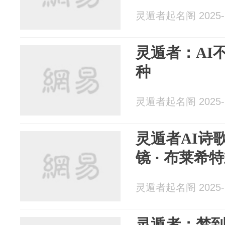
灵遁者起名阁 2025-1
灵遁者：AI
种
灵遁者起名阁 2025-1
灵遁者AI诗
镜 · 布莱希
灵遁者起名阁 2025-1
灵遁者：梦到