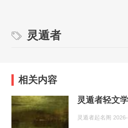
灵遁者
相关内容
灵遁者轻文
灵遁者起名阁 2026-0