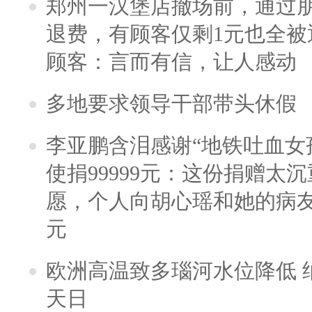
郑州一汉堡店撤场前，通过
退费，有顾客仅剩1元也全被
顾客：言而有信，让人感动
多地要求领导干部带头休假
李亚鹏含泪感谢“地铁吐血女
使捐99999元：这份捐赠太
愿，个人向胡心瑶和她的病友之
元
欧洲高温致多瑙河水位降低 
天日