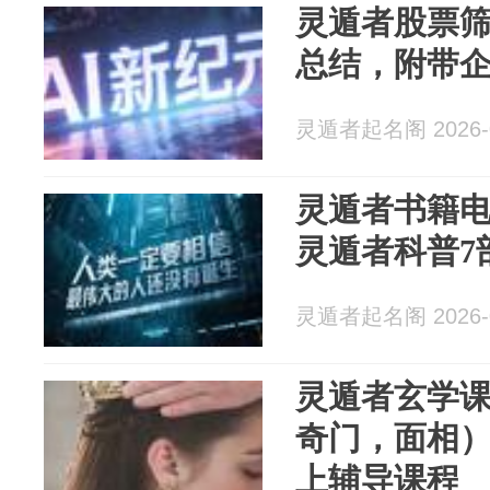
灵遁者股票
总结，附带
灵遁者起名阁 2026-0
灵遁者书籍电
灵遁者科普7
灵遁者起名阁 2026-0
灵遁者玄学
奇门，面相）
上辅导课程