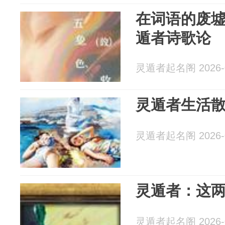
在词语的废
遁者诗歌论
灵遁者起名阁 2026-0
灵遁者生活
灵遁者起名阁 2026-0
灵遁者：这
灵遁者起名阁 2026-0