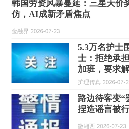
韩国劳资风暴蔓延：三星天价
仿，AI成新矛盾焦点
金融界 2026-07-23
5.3万名护
士：拒绝承
加班，要求
医护的暴力
护理传真 2026-07-2
士罢工
路边待客变“
捏造谣言被
微湘西 2026-07-23