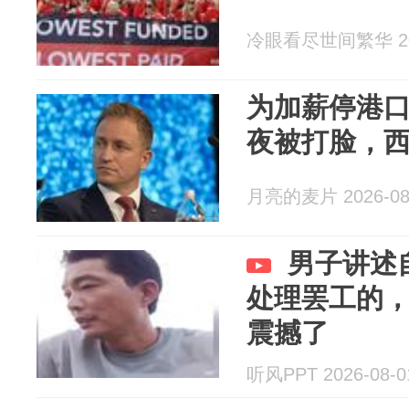
冷眼看尽世间繁华 202
为加薪停港
夜被打脸，
月亮的麦片 2026-08
男子讲述
处理罢工的
震撼了
听风PPT 2026-08-0