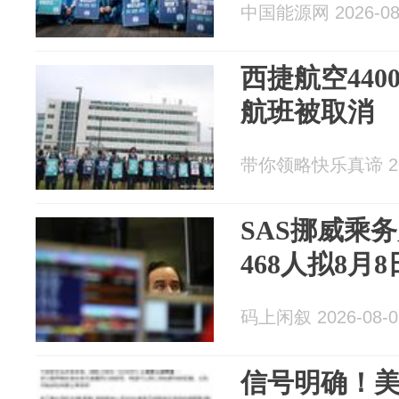
中国能源网 2026-08
西捷航空440
航班被取消
带你领略快乐真谛 202
SAS挪威乘
468人拟8月
码上闲叙 2026-08-0
信号明确！