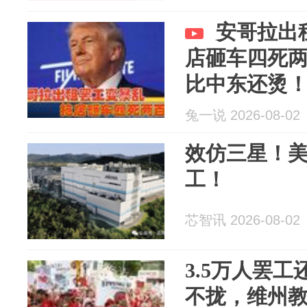
安哥拉出
店砸车四死
比中东还烫
兔一说 2026-08-02
效仿三星！
工！
芯智讯 2026-08-02
3.5万人罢
不拢，维州