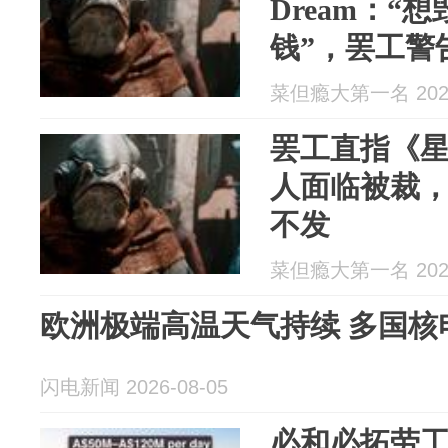
Dream：“
钱”，罢工警
菜但瘾大第一名 2026
罢工直指《星
人面临被裁
不发
菜但瘾大第一名 2026
欧洲极端高温天气持续 多国核
闪电新闻 2026-08-05
必和必拓劳