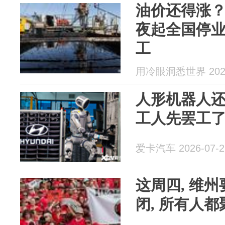
油价还得涨
夜起全国停
工
用冷眼洞悉世界 2026
人形机器人还
工人先罢工
爱卡汽车 2026-07-2
这周四, 维州
闭, 所有人都