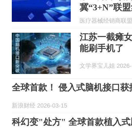
冀“3+N”联
医疗器械经销商联盟 20
江苏一截瘫女
能刷手机了
文学界宝儿姐 2026-0
全球首款！ 侵入式脑机接口获
新浪财经 2026-03-15
科幻变"处方" 全球首款植入