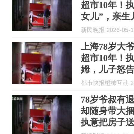
超市10年！
女儿”，亲生
翻
新民晚报 2026-05-1
上海78岁大
超市10年！
姆，儿子怒
都市快报橙柿互动 202
78岁爷叔有
却随身带大捆
执意把房子
亲爹