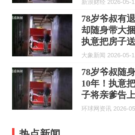
新浪财经 2026-05-1
78岁爷叔有
却随身带大捆
执意把房子
亲爹
大象新闻 2026-05-1
78岁爷叔随
10年！执意
子将亲爹告
环球网资讯 2026-05
热点新闻