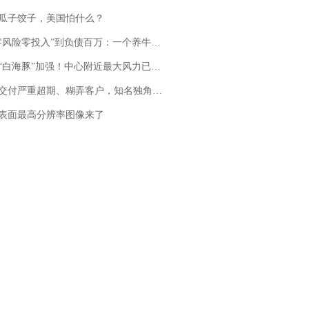
瓜子饺子，美国怕什么？
险零投入”到负债百万：一个养牛项目崩盘后，谁该为农户的贷款买单丨红星调查
白海豚”加强！中心附近最大风力已达15级 最新研判
期、糊弄客户，知名独角兽车企创始人回应：都没证据，将依法采取措施，“本人长期与美国交管局保持沟通，对方表示肯定”
表面最高分辨率图像来了