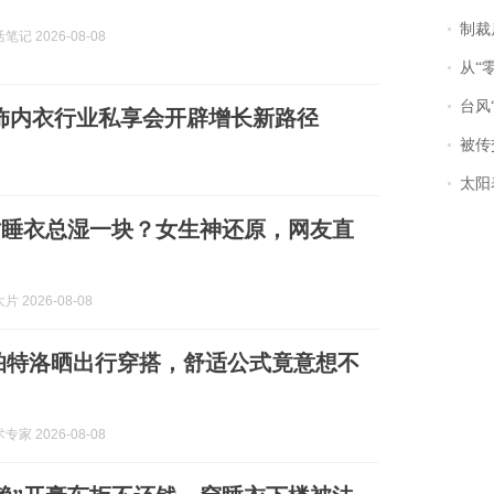
制裁
记 2026-08-08
从“零风
台风“
饰内衣行业私享会开辟增长新路径
被传交付严重超
太阳
时睡衣总湿一块？女生神还原，网友直
 2026-08-08
帕特洛晒出行穿搭，舒适公式竟意想不
家 2026-08-08