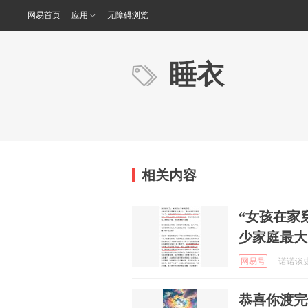
网易首页
应用
无障碍浏览
睡衣
相关内容
“女孩在家
少家庭最大
网易号
诺诺谈史 
恭喜你渡完