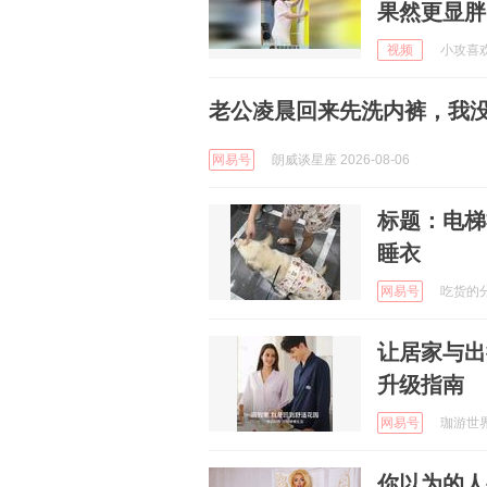
果然更显胖
视频
小攻喜欢打
老公凌晨回来先洗内裤，我
网易号
朗威谈星座 2026-08-06
标题：电梯
睡衣
网易号
吃货的分享
让居家与出
升级指南
网易号
珈游世界 
你以为的人