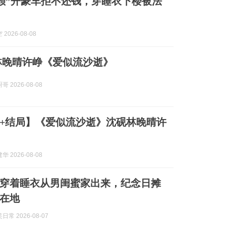
赖”开豪车拒不还钱，穿睡衣下楼被法
2026-08-08
林晚晴许峥《爱似流沙逝》
 2026-08-08
+结局】《爱似流沙逝》沈砚林晚晴许
 2026-08-08
穿着睡衣从男闺蜜家出来，纪念日摊
在地
常 2026-08-07