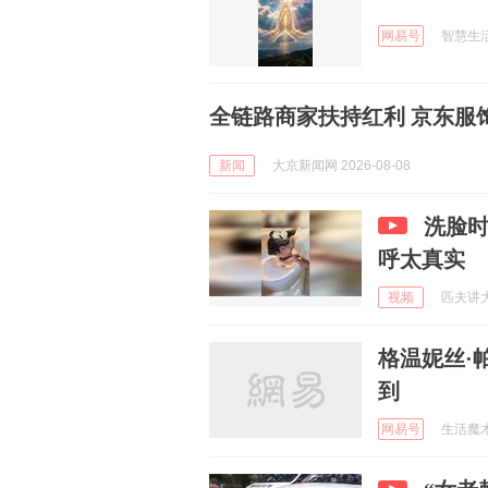
网易号
智慧生活笔
全链路商家扶持红利 京东服
新闻
大京新闻网 2026-08-08
洗脸
呼太真实
视频
匹夫讲大片
格温妮丝·
到
网易号
生活魔术专