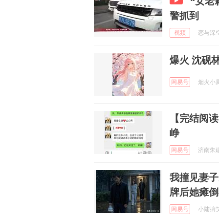
“女老
警抓到
视频
恋与深空 
爆火 沈砚
网易号
烟火小厨哥
【完结阅读
峥
网易号
济南朱建华
我撞见妻子
牌后她瘫倒
网易号
小陆搞笑日