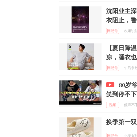
沈阳业主深
衣阻止，警
网易号
欢姐说法 
【夏日降温
凉，睡衣也
网易号
午后拿铁 
80岁
笑到停不下
视频
低声不下气
换季第一双
网易号
北美省钱快