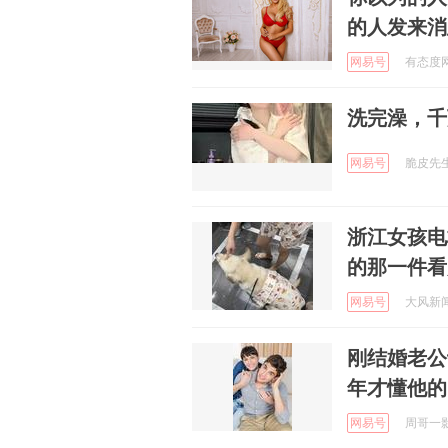
的人发来消
网易号
有态度网友
洗完澡，千
网易号
脆皮先生 
浙江女孩电
的那一件看
网易号
大风新闻 
刚结婚老公
年才懂他的
网易号
周哥一影视