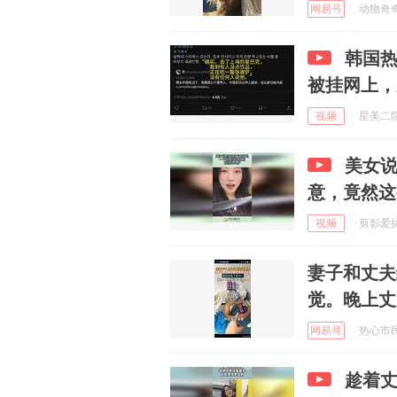
网易号
动物奇奇怪
韩国
被挂网上，
视频
星美二院 
美女
意，竟然这
视频
剪影爱搞笑
妻子和丈夫
觉。晚上丈
网易号
热心市民小
趁着