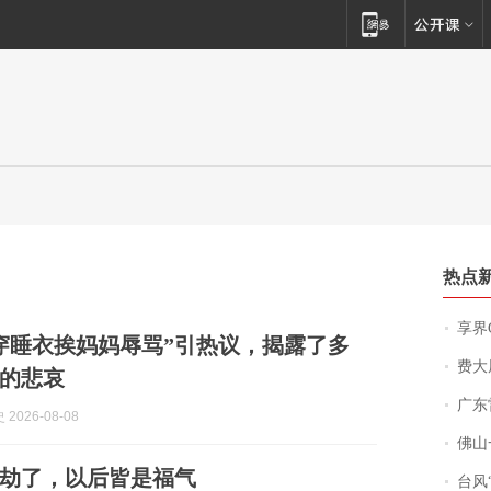
热点
享界
穿睡衣挨妈妈辱骂”引热议，揭露了多
费大厨
的悲哀
广东雷州
2026-08-08
佛山一中学
劫了，以后皆是福气
台风“