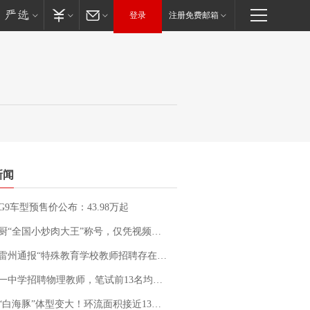
登录
注册免费邮箱
新闻
G9车型预售价公布：43.98万起
“全国小炒肉大王”称号，仅凭视频评出？中国烹饪协会回应
通报“特殊教育学校教师招聘存在违规行为”：已启动问责程序 副校长被停职
招聘物理教师，笔试前13名均遭淘汰？教育局：已叫停招聘，成立调查组全面核查
白海豚”体型变大！环流面积接近13个浙江那么大