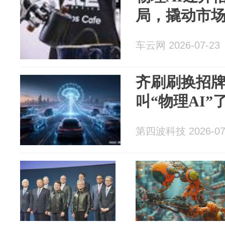
局，撬动市
车云网 2026-07-23
齐刷刷换招
叫“物理AI”
第四波科技 2026-07