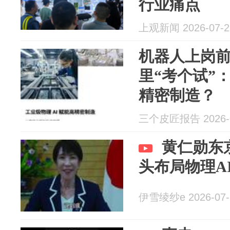
行业痛点
上观新闻 2026-07-2
机器人上岗
里“考个试”
精密制造？
三个皮匠报告 2026-0
黄仁勋东
头布局物理A
伊雪绫纱e 2026-07-