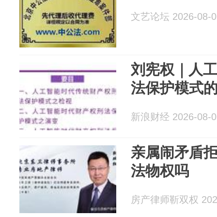
文艺论坛 2026-08-0
刘宪权｜人
法保护模式
新浪财经 2026-08-0
亲属闹矛盾
法物权吗
房产律师靳双权 2026