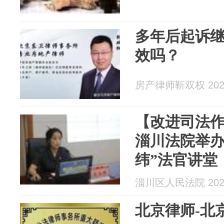
多年后起诉
效吗？
房产律师靳双权 2026
【改进司法作
淄川法院举办
纬”法官讲堂
淄川区人民法院 2026
北京律师-北