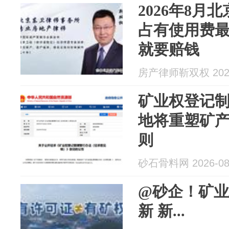
2026年8月
占有使用费
就要赔钱
房产律师靳双权 2026
矿业权登记制
地将重塑矿
则
砂石骨料网 2026-08
@砂企！矿
新 新...