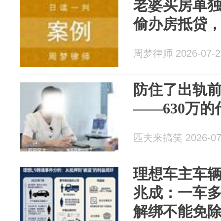
老婆买房单
偷办房抵贷
周梦律师 2026-07-2
防住了出轨
——630万的
匹夫来搞笑 2026-07
理想车主车
兆成：一车
解绑不能免