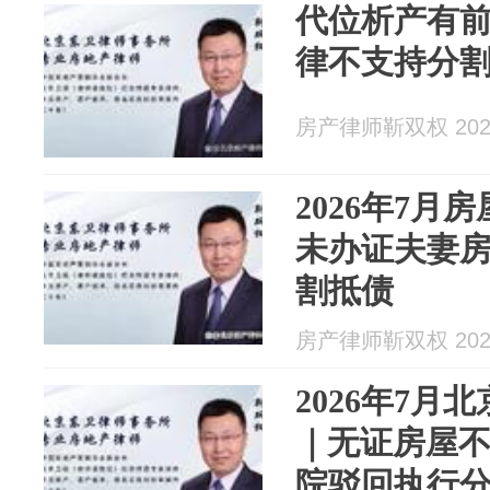
代位析产有
律不支持分
房产律师靳双权 2026
2026年7月
未办证夫妻
割抵债
房产律师靳双权 2026
2026年7月
｜无证房屋
院驳回执行