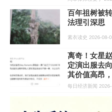
百年祖树被
法理引深思
素衣读史 2026-08-0
离奇！女星
定演出服去
其价值高昂
平台出现，
每日经济新闻 2026-0
权利