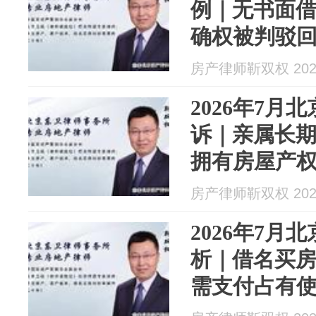
例｜无书面
确权被判驳
房产律师靳双权 2026
2026年7月
诉｜亲属长
拥有房屋产
房产律师靳双权 2026
2026年7月
析｜借名买
需支付占有