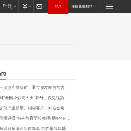
登录
注册免费邮箱
新闻
撤场前，通过朋友圈提前告知逐一退费，有顾客仅剩1元也全被退回，分文不少；顾客：言而有信，让人感动
“全国小炒肉大王”称号，仅凭视频评出？中国烹饪协会回应
期、糊弄客户，知名独角兽车企创始人回应：都没证据，将依法采取措施，“本人长期与美国交管局保持沟通，对方表示肯定”
通报“特殊教育学校教师招聘存在违规行为”：已启动问责程序 副校长被停职
高温致多瑙河水位降低 纳粹军舰残骸重见天日