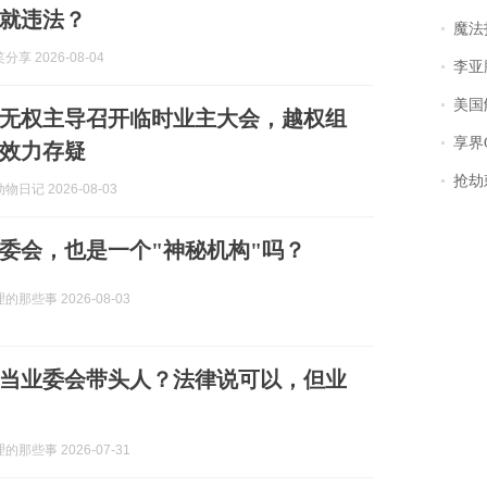
就违法？
魔法打败魔
享 2026-08-04
李亚鹏含泪感谢“
美国
无权主导召开临时业主大会，越权组
享界
效力存疑
抢劫刺死
日记 2026-08-03
委会，也是一个"神秘机构"吗？
那些事 2026-08-03
当业委会带头人？法律说可以，但业
那些事 2026-07-31