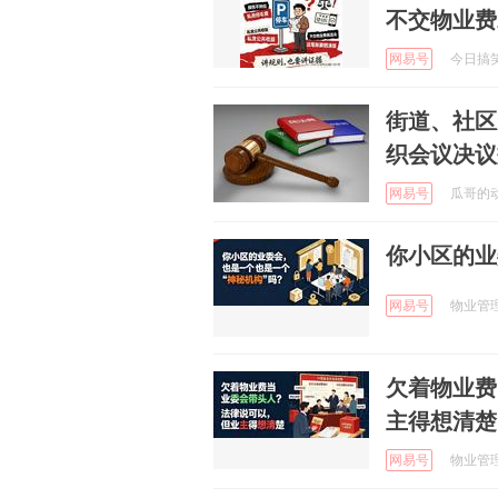
不交物业费
网易号
今日搞笑分
街道、社区
织会议决议
网易号
瓜哥的动物
你小区的业
网易号
物业管理的
欠着物业费
主得想清楚
网易号
物业管理的