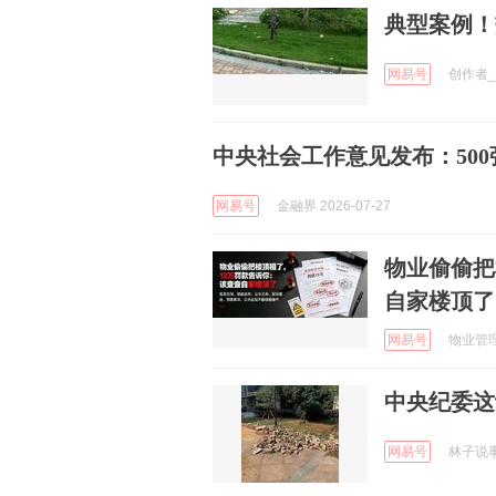
典型案例！
网易号
创作者_R
中央社会工作意见发布：500
网易号
金融界 2026-07-27
物业偷偷把
自家楼顶了
网易号
物业管理的
中央纪委这
网易号
林子说事 