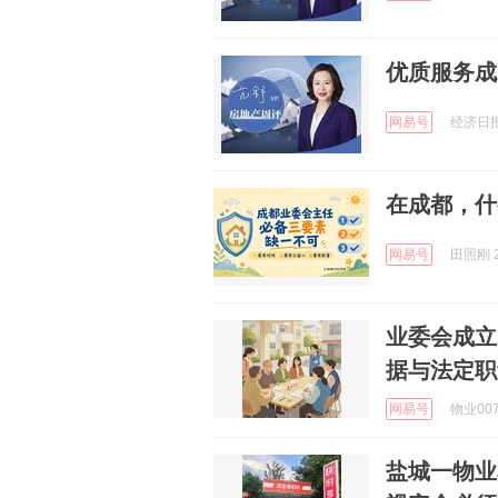
优质服务成
网易号
经济日报 
在成都，什
网易号
田照刚 2
业委会成立
据与法定职
网易号
物业007 
盐城一物业