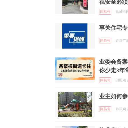
视安全必须
网易号
盐城市民网
事关住宅专
网易号
许昌广播
业委会备案
你少走3年
网易号
田照刚 2
业主如何参
网易号
和讯网 2