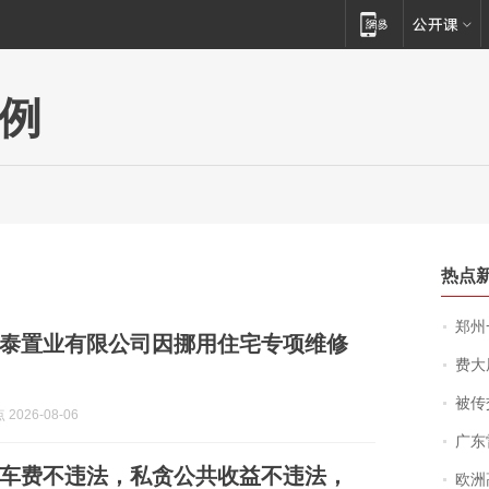
例
热点
郑州一汉堡店
泰置业有限公司因挪用住宅专项维修
费大厨
被传交付严重超
2026-08-06
广东雷州
车费不违法，私贪公共收益不违法，
欧洲