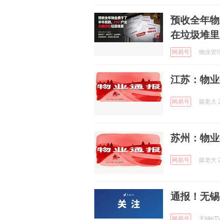
预收全年物
在垃圾堆里
网易号
物业管理的
江苏：物业
网易号
媒老大 2
苏州：物业
网易号
媒老大 2
通报！无锡
网易号
无锡eTV