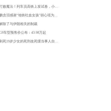
法！列车员高铁上发试卷，小朋友一秒静音，12306回应：列车员个人行为，不是铁路规定
地铁吐血女孩”胡心瑶为嫣然天使捐99999元：这份捐赠太沉重，尊重其捐赠意愿，个人向胡心瑶和她的病友之家各捐赠99999元
解除了与伊朗相关的制裁
G9车型预售价公布：43.98万起
19岁少女的死刑改死缓当事人自述：出狱11年间始终刻意躲避被害人家属