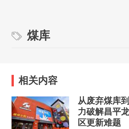
煤库
相关内容
从废弃煤库到
力破解昌平
区更新难题