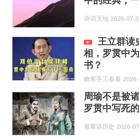
中的经典，
诗词天地 2026-07-3
王立群读
相，罗贯中
书？
糖果手工看看 2026-0
周瑜不是被
罗贯中写死
老覃讲历史 2026-07