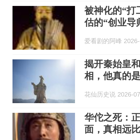
被神化的“打
估的“创业导
爱看剧的阿峰 2026-0
揭开秦始皇
相，他真的
花仙历史说 2026-07
华佗之死：
面，真相远