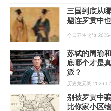
三国到底从
题连罗贯中
今日养生之道 2026-0
苏轼的周瑜
底哪个才是
派？
历史龙元阁 2026-07
别被罗贯中
比你家小区