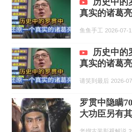
历史中的
真实的诸葛
鱼鱼手工 2026-07-1
历史中的
真实的诸葛
请笑到最后 2026-07
罗贯中隐瞒7
大功臣另有
老媹古装影视解说 202