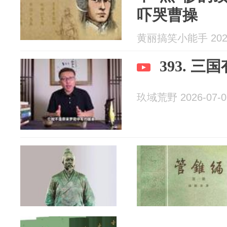
吓哭曹操
黄丽搞笑小能手 2026
393. 三
玖域荒野 2026-07-0