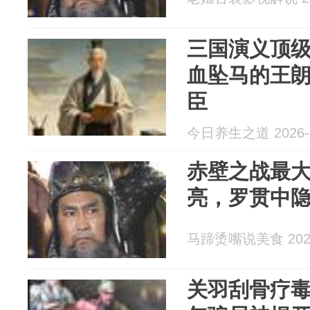
三国演义顶
血坠马的王
臣
今日养生之道 2026-0
赤壁之战最
亮，罗贯中隐
马蹄烫嘴说美食 2026
关羽刮骨疗