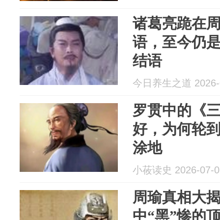
诸葛亮跪在
语，至今仍
结语
今日养生之道 2026-0
罗贯中的《
好，为何轮
涂地
小莜读史 2026-07-0
周瑜真相大
中“黑”惨的