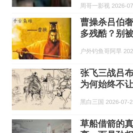
周哥一影视 2026-07
曹操杀吕伯
多残酷？别
户外钓鱼哥阿旱 2026
张飞三战吕
为何始终不
黑白三国 2026-07-2
草船借箭的