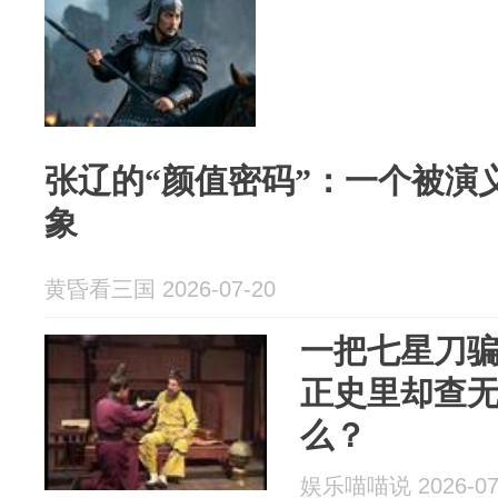
张辽的“颜值密码”：一个被演
象
黄昏看三国 2026-07-20
一把七星刀
正史里却查
么？
娱乐喵喵说 2026-07