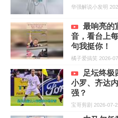
华强解说小发明 2026
最响亮的
音，看台上每
句我挺你！
橘子爱搞笑 2026-07
足坛终极
小罗、齐达
强？
宝哥剪剧 2026-07-2