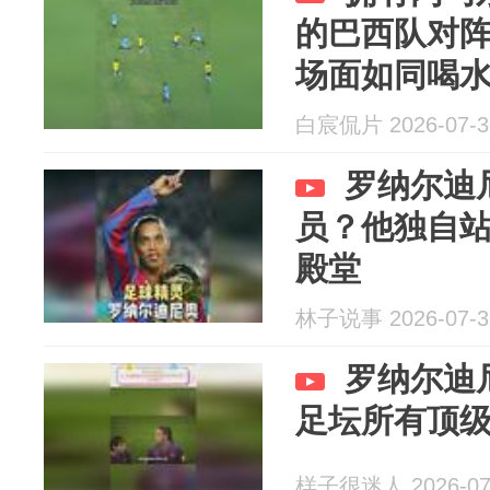
的巴西队对
场面如同喝
白宸侃片 2026-07-3
罗纳尔迪
员？他独自
殿堂
林子说事 2026-07-3
罗纳尔迪尼
足坛所有顶
样子很迷人 2026-07