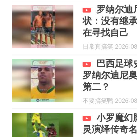
罗纳尔迪
状：没有继
在寻找自己
日常真搞笑 2026-08
巴西足球
罗纳尔迪尼
第二？
不要搞笑鸭 2026-08
小罗魔幻
灵演绎传奇