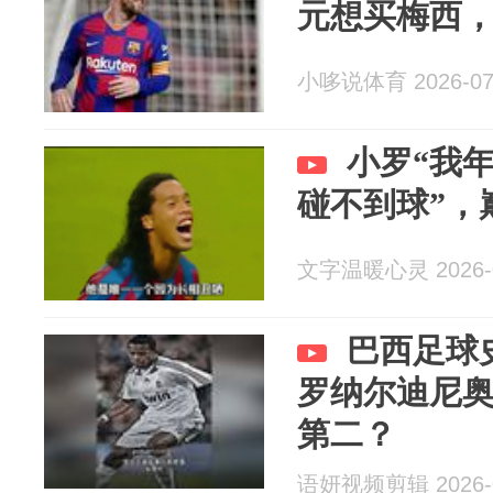
元想买梅西
小哆说体育 2026-07
小罗“我
碰不到球”，
文字温暖心灵 2026-0
巴西足球
罗纳尔迪尼
第二？
语妍视频剪辑 2026-0