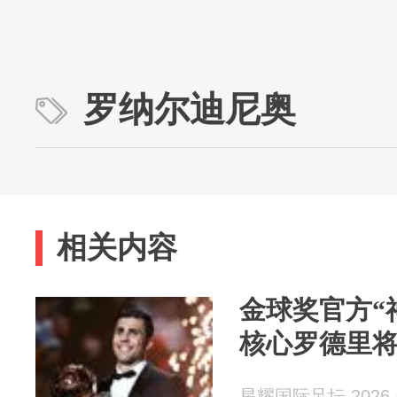
罗纳尔迪尼奥
相关内容
金球奖官方“
核心罗德里
星耀国际足坛 2026-0