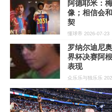
阿德耶米：
像；相信会
契
懂球帝 2026-07-23
罗纳尔迪尼奥
界杯决赛阿
表现
众乐乐与独乐乐 2026