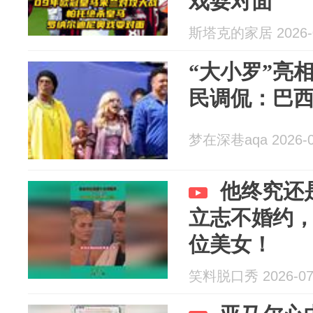
戏耍对面
斯塔克的家居 2026-0
“大小罗”亮
民调侃：巴
梦在深巷aqa 2026-0
他终究还
立志不婚约
位美女！
笑料脱口秀 2026-07