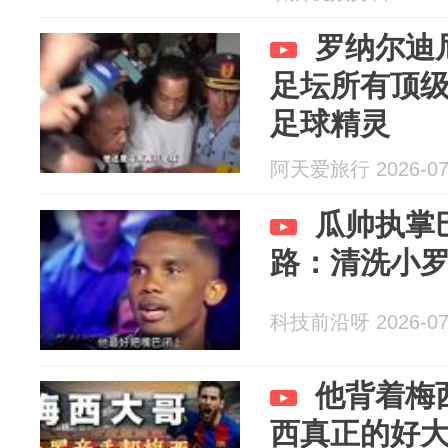
罗纳尔迪尼
足坛所有顶
足球精灵
阿天爱旅行 2026-07
瓜帅执掌
路：清洗小
科技前沿呀 2026-07
他背着梅
西真正的好