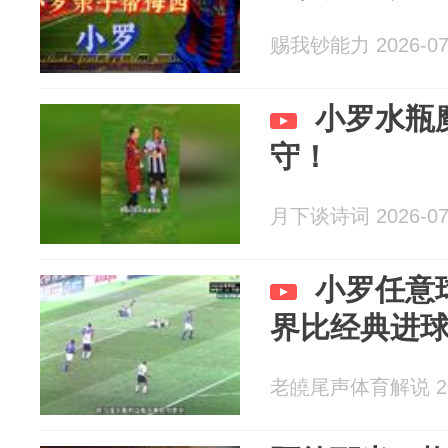
赐我钞能力 2026-07
小罗水瓶
守！
月下谈诗词 2026-07
小罗任意
界比经典进
老皢尾声体育解说 202