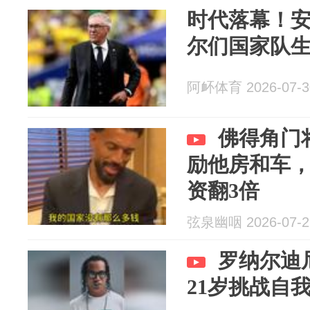
时代落幕！
尔们国家队
阿衃体育 2026-07-3
佛得角门
励他房和车
资翻3倍
弦泉幽咽 2026-07-2
罗纳尔迪
21岁挑战自