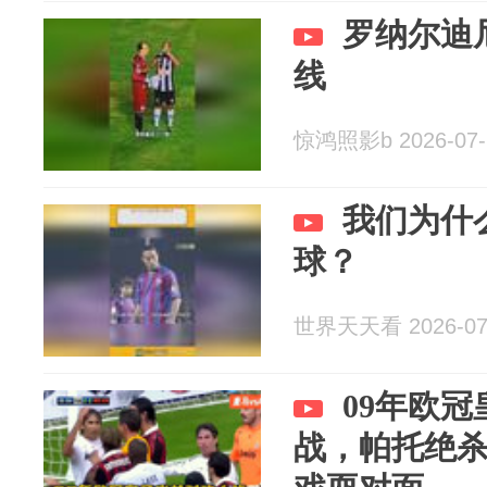
罗纳尔迪
线
惊鸿照影b 2026-07-
我们为什
球？
世界天天看 2026-07
09年欧
战，帕托绝