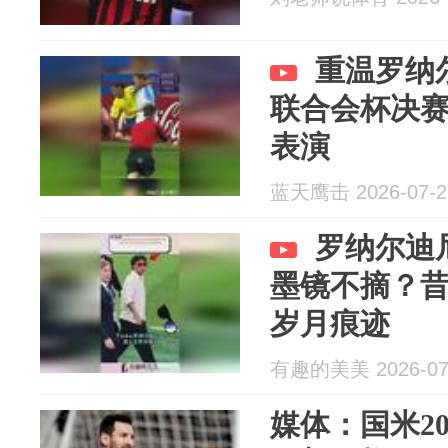
重温罗纳尔
联合会杯决
表演
蓝天鹰击 2026-07-2
罗纳尔迪
墨镜不摘？
岁月痕迹
有趣的美美 2026-07
媒体：国米20