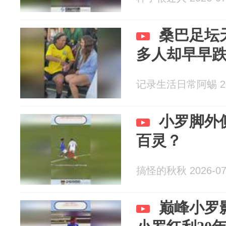
桑巴足坛
多人却早早
记录生活日常阿蜴 202
小罗脚外
百灵？
搞怪的秋秋 2026-07
巅峰小罗