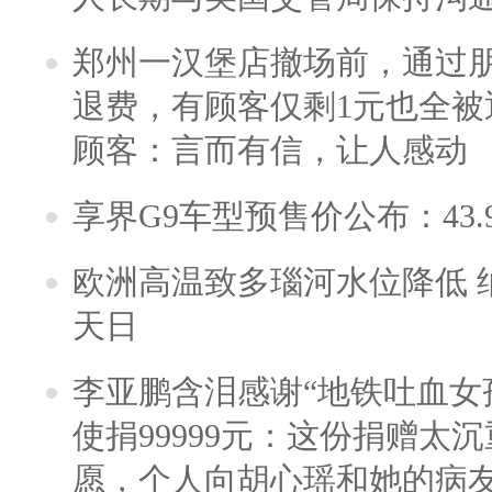
郑州一汉堡店撤场前，通过
退费，有顾客仅剩1元也全被
顾客：言而有信，让人感动
享界G9车型预售价公布：43.
欧洲高温致多瑙河水位降低 
天日
李亚鹏含泪感谢“地铁吐血女
使捐99999元：这份捐赠太
愿，个人向胡心瑶和她的病友之