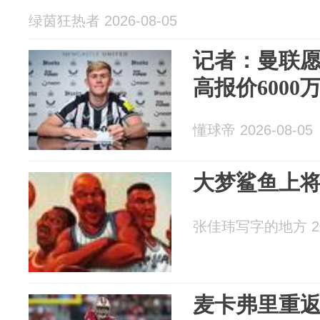
绿茵狂热者 2026-08-05
记者：曼联愿
高报价6000
懂球帝 2026-08-05
大梦鲨鱼上
张佳玮写字的地方 202
麦卡弗里重返