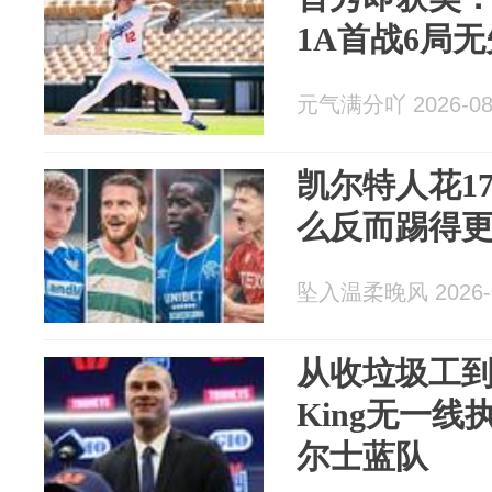
1A首战6局
元气满分吖 2026-08
凯尔特人花1
么反而踢得
坠入温柔晚风 2026-0
从收垃圾工到
King无一
尔士蓝队