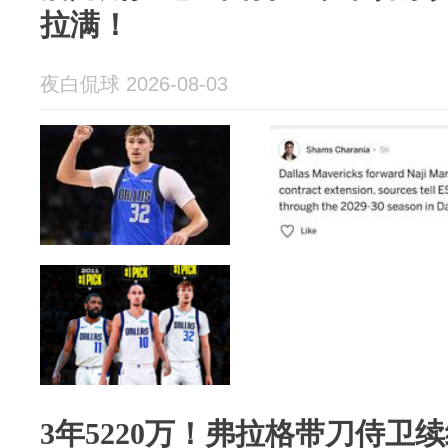
拉满！
夜白侃球 2026-08-03
3年5220万！弗拉格带刀侍卫续