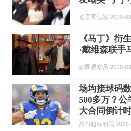
追星雷达站 2026-08
《马丁》衍生
·戴维森联手
娱圈观察员 2026-08
场均接球码
500多万？
大合同倒计
甜份超标的我 2026-0