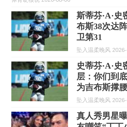
斯蒂芬·A·
布斯38次达
卫第31
坠入温柔晚风 2026-0
史蒂芬·A·
层：你们到
为吉布斯撑
坠入温柔晚风 2026-0
真人秀男星
友嘲笑“丁丁