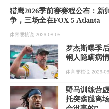
猎鹰2026季前赛赛程公布：新
争，三场全在FOX 5 Atlanta
体育硬核说 2026-08-05
罗杰斯曝季
钢人隐瞒病
体育硬核说 2026-08
野马训练营虚
托突瘸腿离场
会没事的”