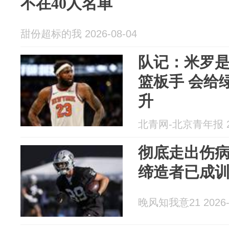
不在40人名单
甜份超标的我 2026-08-04
队记：米罗
篮板手 会给
升
北青网-北京青年报 20
彻底走出伤病
缔造者已成
晚风知我意21 2026-