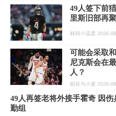
49人签下前
里斯旧部再
林间小温柔 2026-08
可能会采取
尼克斯会在最
人？
稻谷与小麦 2026-08
49人再签老将外接手霍奇 因
勤组