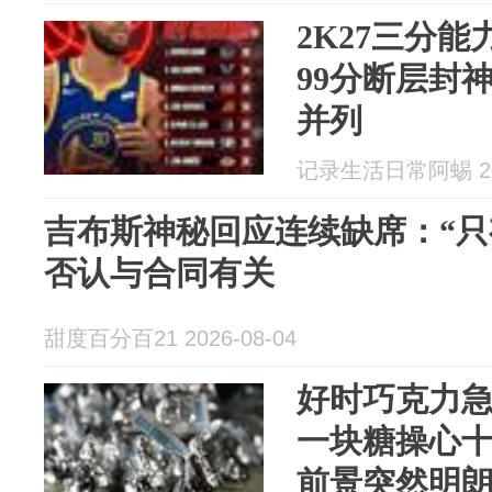
2K27三分
99分断层封
并列
记录生活日常阿蜴 202
吉布斯神秘回应连续缺席：“只
否认与合同有关
甜度百分百21 2026-08-04
好时巧克力急
一块糖操心
前景突然明