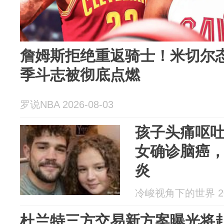
詹姆斯拒绝重返骑士！米切尔
季斗志被彻底点燃
罗说NBA 2026-08-03
孩子头痛呕吐
女确诊脑癌
炎
冷峻视角下的世界 202
杜兰特三方交易新方案曝光将