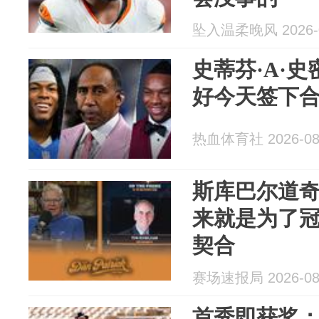
坠入温柔晚风 2026-0
史蒂芬·A·
好今天签下
热血体育社 2026-08
斯库巴尔道
来就是为了
契合
赛场速报局 2026-08
首秀即获奖