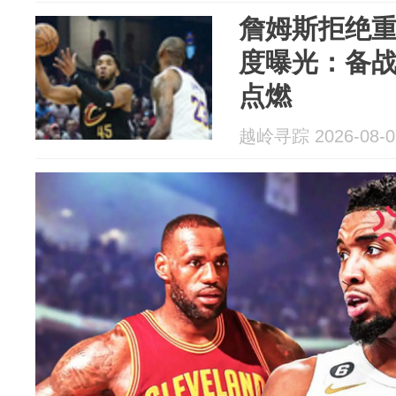
詹姆斯拒绝
度曝光：备
点燃
越岭寻踪 2026-08-0