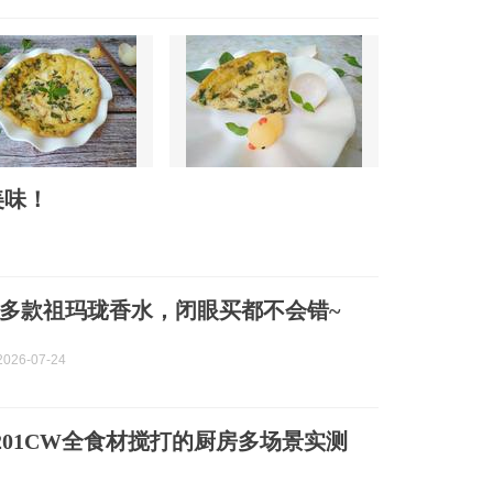
美味！
多款祖玛珑香水，闭眼买都不会错~
026-07-24
201CW全食材搅打的厨房多场景实测