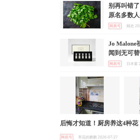
别再叫错了
原名多数人
网易号
顾史 202
Jo Mal
闻到无可替
网易号
日本窗 2
后悔才知道！厨房养这4种花
网易号
养花的鹏鹏 2026-07-27