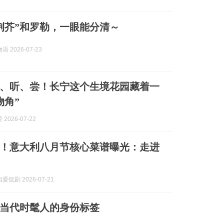
荆芥”和罗勒，一眼能分清～
 2026-07-23
、听、尝！长宁这个生境花园藏着一
物角”
2026-07-22
席！意大利八月节核心菜谱曝光：走进
侃剧 2026-07-21
当代时髦人的身份标签