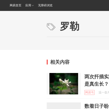
网易首页
应用
无障碍浏览
罗勒
相关内容
两次扦插实
是真生长？
网易号
温一壶月光
数着日子盼