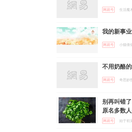
网易号
生活魔术专
我的新事业
网易号
小猫倩倩 
不用奶酪的
网易号
奇思妙想生
别再叫错了
原名多数人
网易号
始于初见见