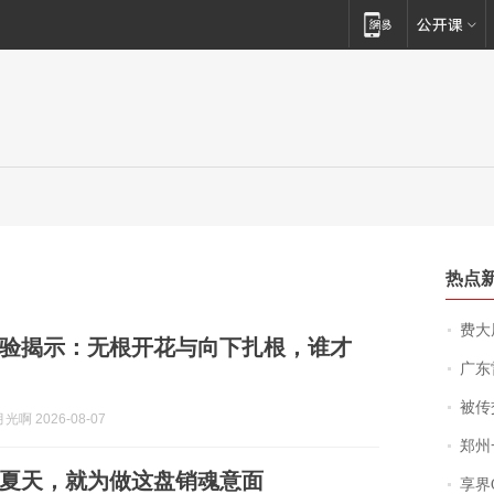
热点
费大厨
验揭示：无根开花与向下扎根，谁才
广东雷州
被传交付严重超
啊 2026-08-07
郑州一汉堡店
夏天，就为做这盘销魂意面
享界