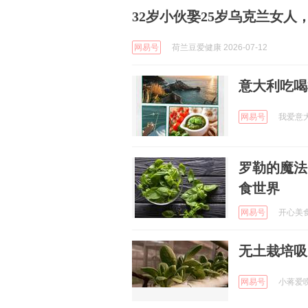
32岁小伙娶25岁乌克兰女
网易号
荷兰豆爱健康 2026-07-12
意大利吃喝
网易号
我爱意大利
罗勒的魔法
食世界
网易号
开心美食白
无土栽培吸
网易号
小蒋爱唠嗑