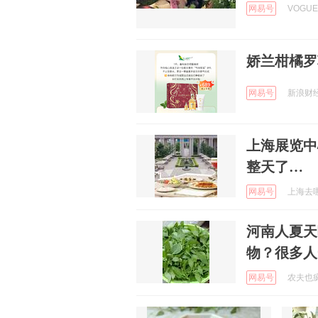
网易号
VOGUE
娇兰柑橘罗勒
网易号
新浪财经 
上海展览中
整天了…
网易号
上海去哪吃
河南人夏天
物？很多人
网易号
农夫也疯狂