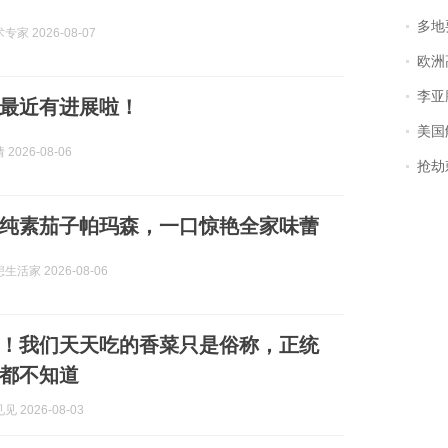
多地
家 2026-08-07
欧洲
李亚鹏含泪感谢“
最近有进展啦！
美国
2026-08-06
抢劫刺死
纯素茄子帕玛森，一口惊艳全家味蕾
活家 2026-08-06
！我们天天吃的香菜只是俗称，正统
都不知道
 2026-08-03