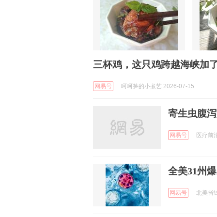
三杯鸡，这只鸡跨越海峡加
网易号
呵呵笋的小煮艺 2026-07-15
寄生虫腹泻
网易号
医疗前沿 
全美31州
网易号
北美省钱快