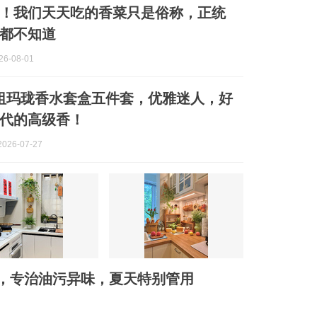
！我们天天吃的香菜只是俗称，正统
都不知道
6-08-01
one祖玛珑香水套盒五件套，优雅迷人，好
代的高级香！
026-07-27
，专治油污异味，夏天特别管用