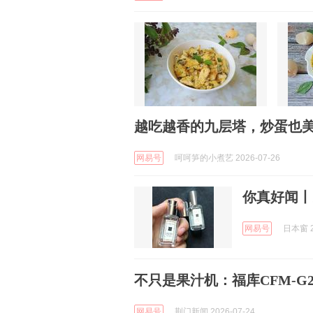
越吃越香的九层塔，炒蛋也
网易号
呵呵笋的小煮艺 2026-07-26
你真好闻丨
网易号
日本窗 2
不只是果汁机：福库CFM-G
网易号
荆门新闻 2026-07-24