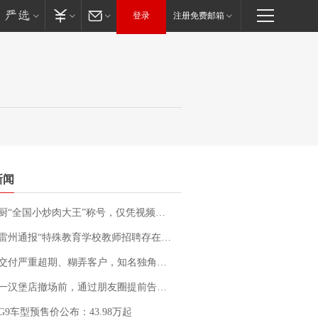
登录
注册免费邮箱
新闻
“全国小炒肉大王”称号，仅凭视频评出？中国烹饪协会回应
通报“特殊教育学校教师招聘存在违规行为”：已启动问责程序 副校长被停职
期、糊弄客户，知名独角兽车企创始人回应：都没证据，将依法采取措施，“本人长期与美国交管局保持沟通，对方表示肯定”
撤场前，通过朋友圈提前告知逐一退费，有顾客仅剩1元也全被退回，分文不少；顾客：言而有信，让人感动
G9车型预售价公布：43.98万起