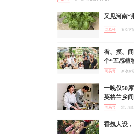
又见河南“
网易号
五次方物语
看、摸、闻
个“五感植
网易号
新浪财经 
一晚仅50
英格兰乡间
网易号
雅儿姐姐爱
香氛人设，