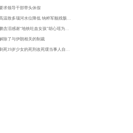
要求领导干部带头休假
高温致多瑙河水位降低 纳粹军舰残骸重见天日
地铁吐血女孩”胡心瑶为嫣然天使捐99999元：这份捐赠太沉重，尊重其捐赠意愿，个人向胡心瑶和她的病友之家各捐赠99999元
解除了与伊朗相关的制裁
19岁少女的死刑改死缓当事人自述：出狱11年间始终刻意躲避被害人家属