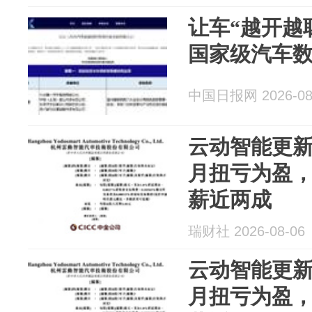
让车“越开越
国家级汽车
中国日报网 2026-08
云动智能更新
月扭亏为盈
薪近两成
瑞财社 2026-08-06
云动智能更新
月扭亏为盈