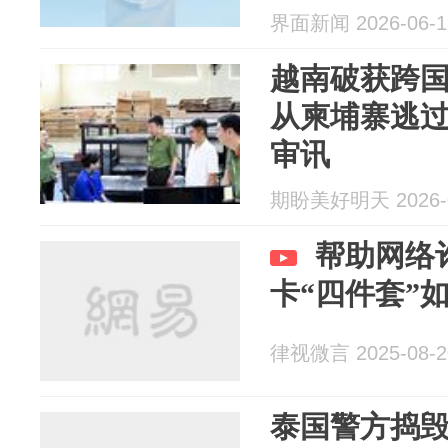
界面新闻 2026-06-1
越南破获跨
从柬埔寨逃
审讯
期盼美好明天 2026-0
帮助网络
卡“四件套”
律视微言 2025-08-2
泰国警方捣