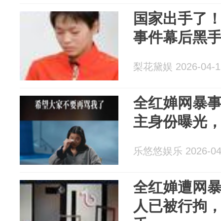
国家出手了
事件幕后黑
梨花黛娱 2026-04-1
全红婵网暴
主身份曝光，
乐悠悠娱乐 2026-04
全红婵遭网
人已被行拘