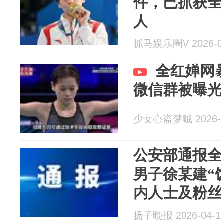
件，已抓获
人
抓马娱乐圈V 2026-0
全红婵网
微信群被曝
少女心盗梦贼 2026-0
公安部通报
男子徐某建“
内人士及粉
战；将严厉打
扬子晚报 2026-04-1