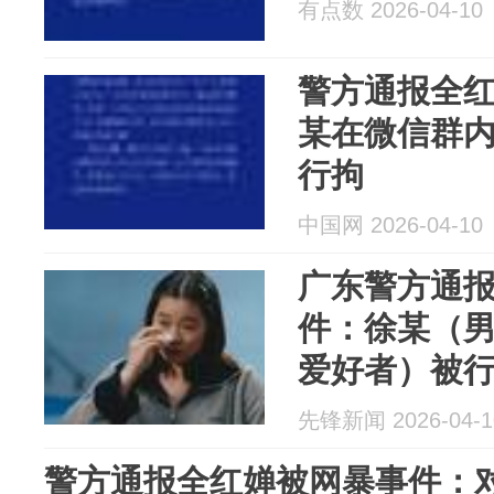
有点数 2026-04-10
警方通报全
某在微信群
行拘
中国网 2026-04-10
广东警方通
件：徐某（男
爱好者）被
款
先锋新闻 2026-04-1
警方通报全红婵被网暴事件：