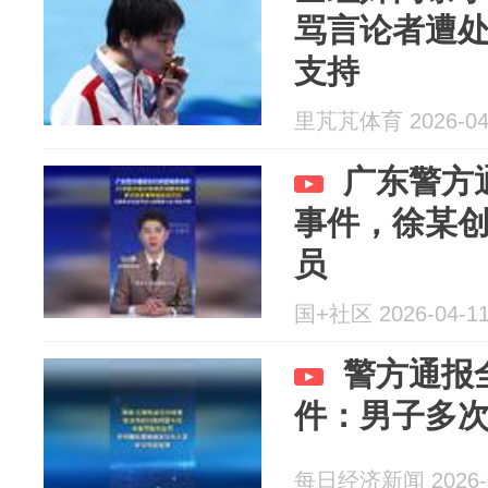
骂言论者遭
支持
里芃芃体育 2026-04
广东警方
事件，徐某
员
国+社区 2026-04-1
警方通报
件：男子多
每日经济新闻 2026-0