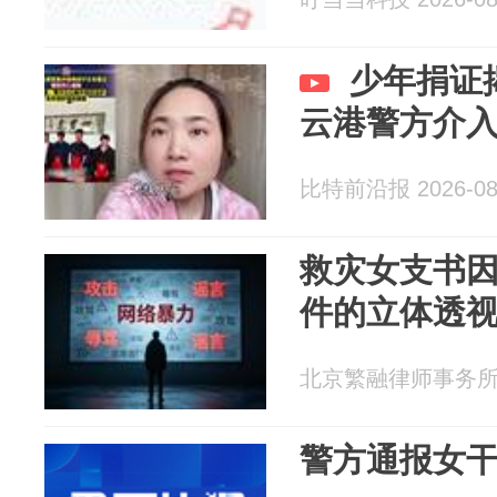
少年捐证
云港警方介
比特前沿报 2026-08
救灾女支书
件的立体透
北京繁融律师事务所 20
警方通报女