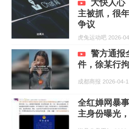
大快人心
主被抓，很年
争议
虎兔运动吧 2026-04
警方通报
件，徐某行拘
成都商报 2026-04-1
全红婵网暴
主身份曝光，