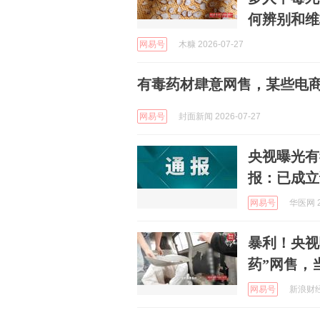
何辨别和维
网易号
木糠 2026-07-27
有毒药材肆意网售，某些电
网易号
封面新闻 2026-07-27
央视曝光有
报：已成立
网易号
华医网 2
暴利！央视
药”网售，
网易号
新浪财经 