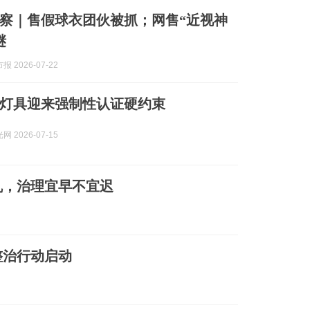
察｜售假球衣团伙被抓；网售“近视神
谜
 2026-07-22
灯具迎来强制性认证硬约束
 2026-07-15
乱，治理宜早不宜迟
整治行动启动