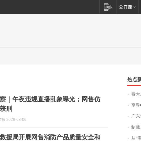
热点
费大厨
察｜午夜违规直播乱象曝光；网售仿
享界
获刑
广东雷州
 2026-08-06
制裁
救援局开展网售消防产品质量安全和
从“零风