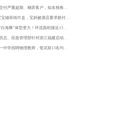
期、糊弄客户，知名独角兽车企创始人回应：都没证据，将依法采取措施，“本人长期与美国交管局保持沟通，对方表示肯定”
坏纸巾盒，宝妈被酒店要求赔付924元！三亚一酒店回复：骨瓷定制！网友一查价格，吵翻了
白海豚”体型变大！环流面积接近13个浙江那么大
总、应急管理部针对浙江福建启动防汛防台风四级应急响应
招聘物理教师，笔试前13名均遭淘汰？教育局：已叫停招聘，成立调查组全面核查