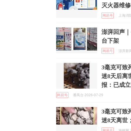
灭火器维修
网易号
上海消防 
澎湃回声｜
台下架
网易号
澎湃新闻 
3毫克可致
迷8天后离
报：已成立
网易号
番禺台 2026-07-29
3毫克可致
迷8天离世
网易号
海峡网 2