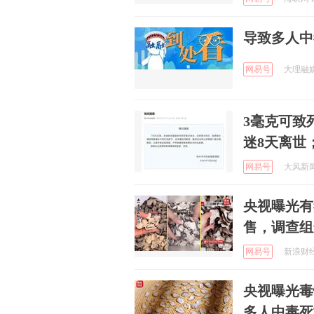
导致多人中
网易号
大理融媒 
3毫克可致
迷8天离世
网易号
大风新闻 
央视曝光有
售，调查组
网易号
新浪财经 
央视曝光毒
多人中毒死