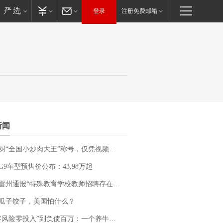
登录
注册免费邮箱
新闻
“全国小炒肉大王”称号，仅凭视频评出？中国烹饪协会回应
G9车型预售价公布：43.98万起
通报“特殊教育学校教师招聘存在违规行为”：已启动问责程序 副校长被停职
瓜子饺子，美国怕什么？
险零投入”到负债百万：一个养牛项目崩盘后，谁该为农户的贷款买单丨红星调查